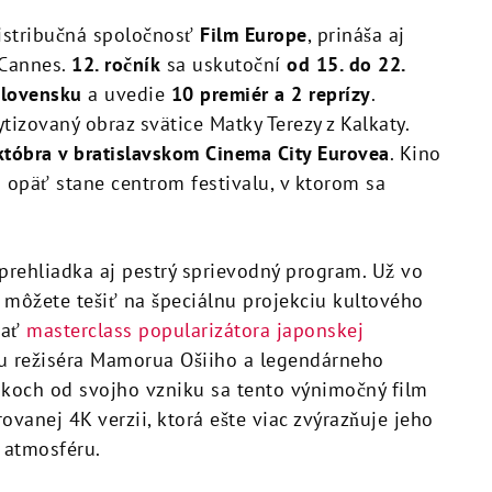
 distribučná spoločnosť
Film Europe
, prináša aj
 Cannes.
12. ročník
sa uskutoční
od 15. do 22.
Slovensku
a uvedie
10 premiér a 2 reprízy
.
tizovaný obraz svätice Matky Terezy z Kalkaty.
któbra v bratislavskom Cinema City Eurovea
. Kino
a opäť stane centrom festivalu, v ktorom sa
prehliadka aj pestrý sprievodný program. Už vo
 môžete tešiť na špeciálnu projekciu kultového
vať
masterclass popularizátora japonskej
rbu režiséra Mamorua Ošiiho a legendárneho
rokoch od svojho vzniku sa tento výnimočný film
vanej 4K verzii, ktorá ešte viac zvýrazňuje jeho
 atmosféru.