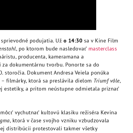
 sprievodné podujatia. Už
o 14:30
sa v Kine Film
enstahl
, po ktorom bude nasledovať
masterclass
náristu, producenta, kameramana a
ti za dokumentárnu tvorbu. Ponorte sa do
20. storočia. Dokument Andresa Veiela ponúka
 – filmárky, ktorá sa preslávila dielom
Triumf vôle
,
ej estetiky, a pritom neústupne odmietala priznať
ú môcť vychutnať kultovú klasiku režiséra Kevina
gma
, ktorá v čase svojho vzniku vzbudzovala
ej distribúcii protestovali takmer všetky