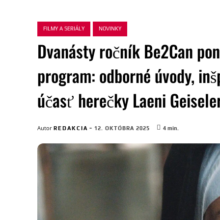
FILMY A SERIÁLY
NOVINKY
Dvanásty ročník Be2Can pon
program: odborné úvody, inš
účasť herečky Laeni Geisele
-
Autor
REDAKCIA
12. OKTÓBRA 2025
4
min.