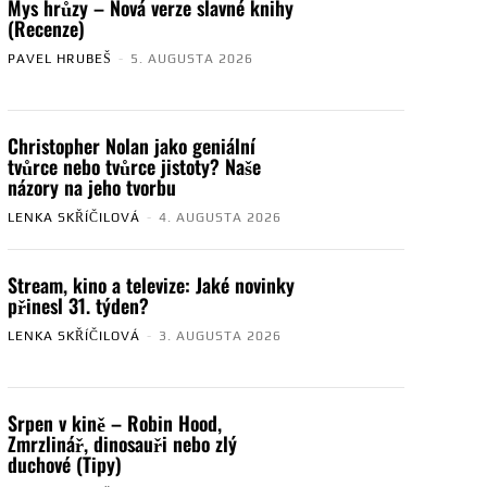
Mys hrůzy – Nová verze slavné knihy
(Recenze)
PAVEL HRUBEŠ
-
5. AUGUSTA 2026
Christopher Nolan jako geniální
tvůrce nebo tvůrce jistoty? Naše
názory na jeho tvorbu
LENKA SKŘÍČILOVÁ
-
4. AUGUSTA 2026
Stream, kino a televize: Jaké novinky
přinesl 31. týden?
LENKA SKŘÍČILOVÁ
-
3. AUGUSTA 2026
Srpen v kině – Robin Hood,
Zmrzlinář, dinosauři nebo zlý
duchové (Tipy)