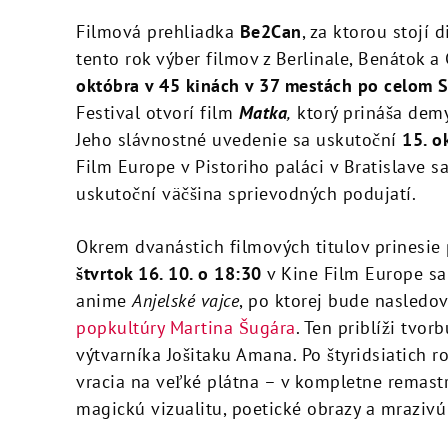
Filmová prehliadka
Be2Can
, za ktorou stojí
tento rok výber filmov z Berlinale, Benátok a
októbra
v 45 kinách v 37 mestách po celom 
Festival otvorí film
Matka
,
ktorý prináša demy
Jeho slávnostné uvedenie sa uskutoční
15. o
Film Europe v Pistoriho paláci v Bratislave s
uskutoční väčšina sprievodných podujatí.
Okrem dvanástich filmových titulov prinesie 
štvrtok 16. 10. o 18:30
v Kine Film Europe sa
anime
Anjelské vajce
, po ktorej bude nasledo
popkultúry Martina Šugára
. Ten priblíži tvo
výtvarníka Jošitaku Amana. Po štyridsiatich 
vracia na veľké plátna – v kompletne remastro
magickú vizualitu, poetické obrazy a mrazivú