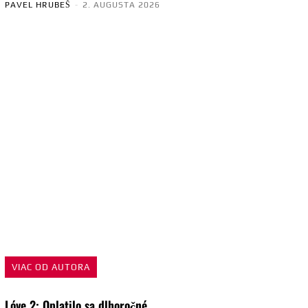
PAVEL HRUBEŠ
-
2. AUGUSTA 2026
VIAC OD AUTORA
Lóve 2: Oplatilo sa dlhoročné