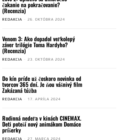
čakanie na pokračovanie?
(Recenzia)
REDAKCIA
-
26. OKTÓBRA 2024
Venom 3: Ako dopadol veľkolepý
záver trilógie Toma Hardyho?
(Recenzia)
REDAKCIA
-
23. OKTÓBRA 2024
Do kín príde už čoskoro novinka od
tvorcov 365 dní. Je ňou vášnivý film
Zakázaná túžba
REDAKCIA
-
17. APRÍLA 2024
Rodinná nedeľa v kinách CINEMAX.
Deti poteší nový animákom Domáce
príšerky
REDAKCIA
-
27. MARCA 2024