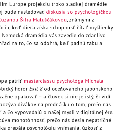
lm Europe projekciu trpko-sladkej dramédie
rej bude nasledovať
diskusia so psychologičkou
Zuzanou Šifra Matuščákovou
, známymi z
uáciu, keď dieťa získa schopnosť čítať myšlienky
vá. Nemecká dramédia vás zavedie do zdanlivo
ľad na to, čo sa odohrá, keď padnú tabu a
ope patriť
masterclassu psychológa Michala
fobický horor
Exit 8
od oceňovaného japonského
ačne opakovať – a človek si nie je istý, či vidí
 pozýva divákov na prednášku o tom, prečo nás
a čo vypovedajú o našej mysli v digitálnej ére.
cúva monotónnosť, prečo nás desia nepatričné
áška prepája psychológiu vnímania, úzkosť z