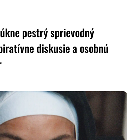
úkne pestrý sprievodný
piratívne diskusie a osobnú
r
ZDIEĽAŤ