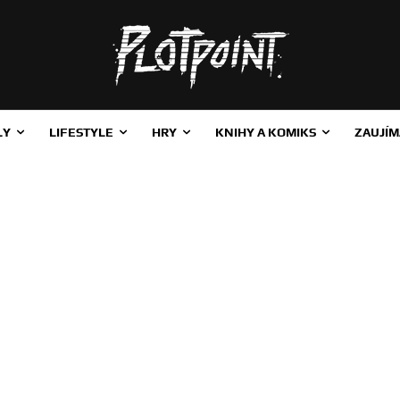
LY
LIFESTYLE
HRY
KNIHY A KOMIKS
ZAUJÍM