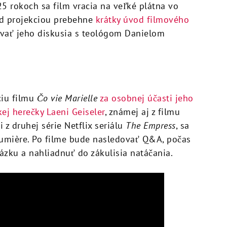
25 rokoch sa film vracia na veľké plátna vo
red projekciou prebehne
krátky úvod filmového
ovať jeho diskusia s teológom Danielom
.
ciu filmu
Čo vie Marielle
za osobnej účasti jeho
ej herečky Laeni Geiseler
, známej aj z filmu
 z druhej série Netflix seriálu
The Empress
, sa
umière. Po filme bude nasledovať Q&A, počas
ázku a nahliadnuť do zákulisia natáčania.