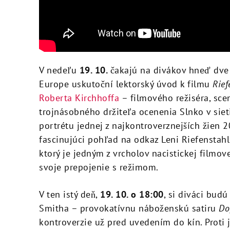
V nedeľu
19. 10.
čakajú na divákov hneď dve
Europe uskutoční lektorský úvod k filmu
Rief
Roberta Kirchhoffa
– filmového režiséra, sce
trojnásobného držiteľa ocenenia Slnko v sie
portrétu jednej z najkontroverznejších žien 
fascinujúci pohľad na odkaz Leni Riefenstahl
ktorý je jedným z vrcholov nacistickej filmov
svoje prepojenie s režimom.
V ten istý deň,
19. 10. o 18:00
, si diváci bud
Smitha – provokatívnu náboženskú satiru
Do
kontroverzie už pred uvedením do kín. Proti j