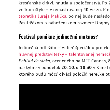
kresťanské cirkvi, hnutia a spoločenstvá. Po 
veľkom štýle – v remastrovanej 4K verzii. P
teoretika Juraja Malíčka
, po nej bude nasled
Pastirčákom o náboženskom rozmere Dogmy
Festival ponúkne jedinečnú možnosť
Jedinečná príležitosť vidieť špeciálnu projek
hlavnej predstaviteľky – talentovanej nemeck
Pohľad do slnka
, oceneného na MFF Cannes, či
naskytne v pondelok
20. 10. o 18:30
v Kine L
ktorého budú môcť diváci položiť herečke ot