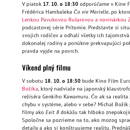
V piatok
17. 10. o 18:30
odporúčame v Kine Fi
Frédérica Hambaleka
Čo vie Marielle
, po kto
Lenkou Pavukovou Rušarovou a novinárkou 
podcastovej série Prítomie. Predstavte si sit
svojich rodičov a odhalí všetky ich tajomst
dokonalej rodiny a ponúkne prekvapujúci poh
pravda vyjde na povrch.
Víkend plný filmu
V sobotu
18. 10. o 18:30
bude Kino Film Eur
Božíka
, ktorý nadviaže na japonský klaustro
režiséra Genkiho Kawamuru. Čo ak sa realita z
chybu v systéme, alebo v sebe? Michal Božík
filmy ako
Exit 8
dokážu tak hlboko znepokojiť 
Spoločne sa pozrieme na to, ako mozog spra
detaily a ako si konštruujeme realitu. Predn