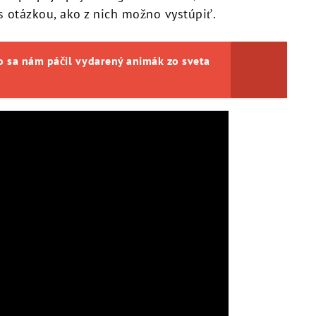
s otázkou, ako z nich možno vystúpiť.
o sa nám páčil vydarený animák zo sveta