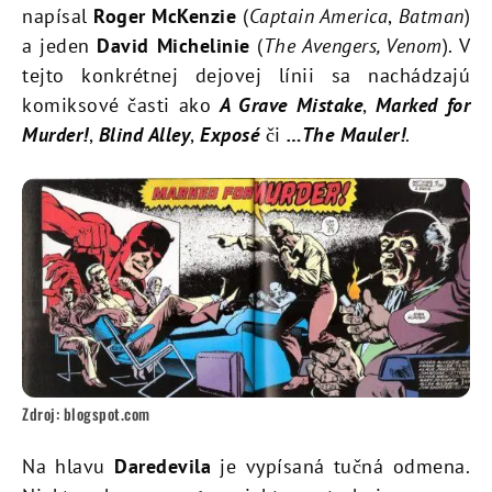
napísal
Roger McKenzie
(
Captain America
,
Batman
)
a jeden
David Michelinie
(
The Avengers, Venom
). V
tejto konkrétnej dejovej línii sa nachádzajú
komiksové časti ako
A Grave Mistake
,
Marked for
Murder!
,
Blind Alley
,
Exposé
či
…The Mauler!
.
Zdroj: blogspot.com
Na hlavu
Daredevila
je vypísaná tučná odmena.