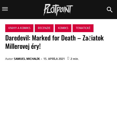
KNIHY A KOMIKS
RECENZIE
KOMIKS
TEMATICKÉ
Daredevil: Marked for Death – Začiatok
Millerovej éry!
-
Autor
SAMUEL MICHALÍK
15. APRÍLA 2021
2
min.