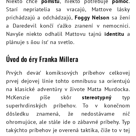
Niekto chce
pomstu
, niekto potrebuje
pomoc
.
Starí nepriatelia sa vracajú, Mattove lásky
prichádzajú a odchádzajú,
Foggy Nelson
sa žení
a Daredevil končí ťažko zranení v nemocnici.
Navyše niekto odhalil Mattovu tajnú
identitu
a
plánuje s ňou ísť na svetlo.
Úvod do éry Franka Millera
Prvých deväť komiksových príbehov celkovej
prvej dejovej línie tohto omnibusu sa orientujú
na klasické adventúry v živote Matta Murdocka.
McKenzie píše skôr
stereotypný
typ
superhrdinských príbehov. To v konečnom
dôsledku znamená, že nedostávame nič
ohromujúce, ale stále ide o zábavné príbehy. Typ
takýchto príbehov je overená taktika, čiže to v tej