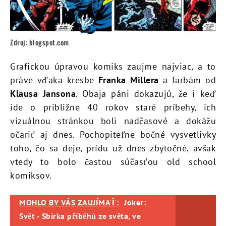
Zdroj: blogspot.com
Grafickou úpravou komiks zaujme najviac, a to
práve vďaka kresbe
Franka Millera
a farbám od
Klausa Jansona
. Obaja páni dokazujú, že i keď
ide o približne 40 rokov staré príbehy, ich
vizuálnou stránkou boli nadčasové a dokážu
očariť aj dnes. Pochopiteľne bočné vysvetlivky
toho, čo sa deje, prídu už dnes zbytočné, avšak
vtedy to bolo častou súčasťou old school
komiksov.
MOHLO BY VÁS ZAUJÍMAŤ:
Joker:
Svět - Sbírka příběhů ze světa, ve