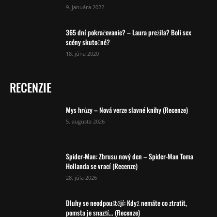
9. januára 2022
365 dní pokračovanie? – Laura prežila? Boli sex
scény skutočné?
18. júna 2020
RECENZIE
Mys hrůzy – Nová verze slavné knihy (Recenze)
5. augusta 2026
Spider-Man: Zbrusu nový den – Spider-Man Toma
Hollanda se vrací (Recenze)
28. júla 2026
Dluhy se neodpouštějí: Když nemáte co ztratit,
pomsta je snazší… (Recenze)