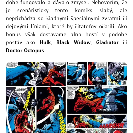
dobe fungovalo a dávalo zmysel. Nehovorím, že
je scenáristicky tento komiks slabý, ale
neprichádza so žiadnymi špeciálnymi zvratmi či
dejovými líniami, ktoré by čitateľov očarili. Ako
bonus však dostávame plno hostí v podobe
postáv ako
Hulk
,
Black Widow
,
Gladiator
či
Doctor Octopus
.