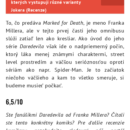
kterých vystupují různé varianty
Jokera (Recenze)
To, čo predáva
Marked for Death
, je meno Franka
Millera, ale v tejto prvej časti jeho omnibusu
slúži zatiaľ len ako kresliar. Ako úvod do jeho
série
Daredevila
však ide o nadpriemerný počin,
ktorý láka menej známymi charaktermi, street
level prostredím a väčšou serióznosťou oproti
sériám ako napr. Spider-Man. Je to začiatok
niečoho väčšieho a kam to všetko smeruje, si
budeme musieť počkať.
6,5/10
Ste fanúšikmi Daredevila od Franka Millera? Čítali
ste tento konkrétny komiks? Pre ďalšie recenzie