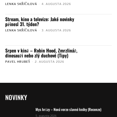
LENKA SKŘÍČILOVÁ
-
4. AUGUSTA 2026
Stream, kino a televize: Jaké novinky
přinesl 31. týden?
LENKA SKŘÍČILOVÁ
-
3. AUGUSTA 2026
Srpen v kině – Robin Hood, Zmrzlinář,
dinosauři nebo zlý duchové (Tipy)
PAVEL HRUBEŠ
-
2. AUGUSTA 2026
NOVINKY
Mys hrůzy – Nová verze slavné knihy (Recenze)
5. augusta 2026