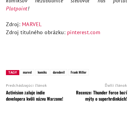
komiksov nezabudnite sledovať náš portál
Plotpoint
!
Zdroj:
MARVEL
Zdroj titulného obrázku:
pinterest.com
marvel
komiks
daredevil
Frank Miller
TAGY
Predchádzajúci článok
Ďalší článok
Activision žaluje indie
Recenze: Thunder Force boří
developera kvôli názvu Warzone!
mýty o superhrdinkách!