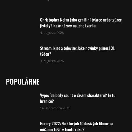
Christopher Nolan jako geniální tvůrce nebo tvůrce
jistoty? Naše názory na jeho tvorbu
4. augusta 2026
Stream, kino a televize: Jaké novinky přinesl 31.
týden?
3. augusta 2026
POPULÁRNE
Vypovídá body count o Vašem charakteru? Je tu
hranice?
14. septembra 2021
Horory 2022: Na ktorých 10 desivých filmov sa
môžeme tešiť v tomto roku?