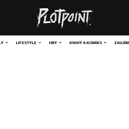
LY
LIFESTYLE
HRY
KNIHY A KOMIKS
ZAUJÍM