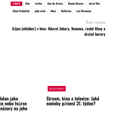
film
trailer
Ana de Armas
Keanu Reeves
akční film
TAGY
Chad Stahelski
john wick
Akce
Ballerina
Len Wiseman
Ďalší článok
Říjen (október) v kině: Návrat Jokera, Venoma, české filmy a
děsivé horory
NOVINKY
Nolan jako
Stream, kino a televize: Jaké
ce nebo tvůrce
novinky přinesl 31. týden?
 názory na jeho