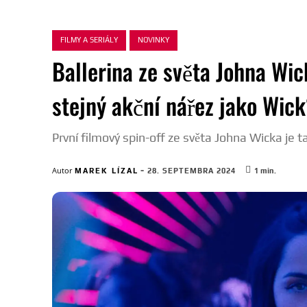
FILMY A SERIÁLY
NOVINKY
Ballerina ze světa Johna Wick
stejný akční nářez jako Wic
První filmový spin-off ze světa Johna Wicka je ta
-
Autor
MAREK LÍZAL
28. SEPTEMBRA 2024
1
min.