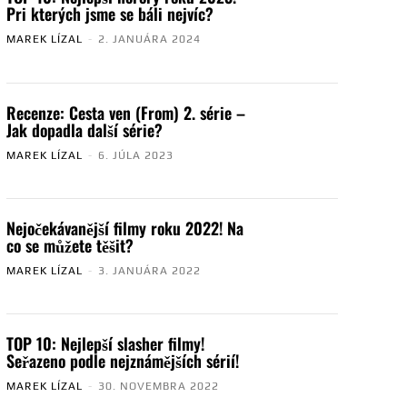
Pri kterých jsme se báli nejvíc?
MAREK LÍZAL
-
2. JANUÁRA 2024
Recenze: Cesta ven (From) 2. série –
Jak dopadla další série?
MAREK LÍZAL
-
6. JÚLA 2023
Nejočekávanější filmy roku 2022! Na
co se můžete těšit?
MAREK LÍZAL
-
3. JANUÁRA 2022
TOP 10: Nejlepší slasher filmy!
Seřazeno podle nejznámějších sérií!
MAREK LÍZAL
-
30. NOVEMBRA 2022