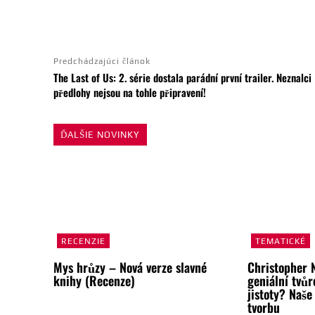
ZDIEĽAŤ
Predchádzajúci článok
The Last of Us: 2. série dostala parádní první trailer. Neznalci
předlohy nejsou na tohle připravení!
ĎALŠIE NOVINKY
RECENZIE
TEMATICKÉ
Mys hrůzy – Nová verze slavné
Christopher 
knihy (Recenze)
geniální tvůr
jistoty? Naše
tvorbu