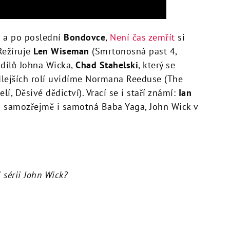
s
a po poslední
Bondovce
,
Není čas zemřít
si
Režíruje
Len Wiseman
(Smrtonosná past 4,
 dílů Johna Wicka,
Chad Stahelski
, který se
vedlejších rolí uvidíme Normana Reeduse (The
í, Děsivé dědictví). Vrací se i staří známí:
Ian
 samozřejmě i samotná Baba Yaga, John Wick v
i sérii John Wick?