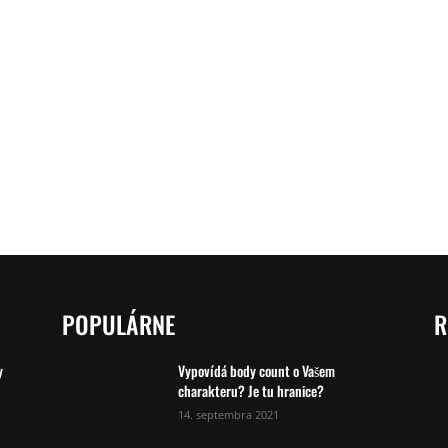
POPULÁRNE
R
y
Vypovídá body count o Vašem
charakteru? Je tu hranice?
14. septembra 2021