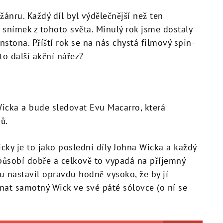
žánru. Každý díl byl výdělečnější než ten
 snímek z tohoto světa. Minulý rok jsme dostaly
nstona. Příští rok se na nás chystá filmový spin-
 to další akční nářez?
icka a bude sledovat Evu Macarro, která
ů.
ticky je to jako poslední díly Johna Wicka a každý
působí dobře a celkově to vypadá na příjemný
ku nastavil opravdu hodně vysoko, že by jí
nat samotný Wick ve své páté sólovce (o ní se