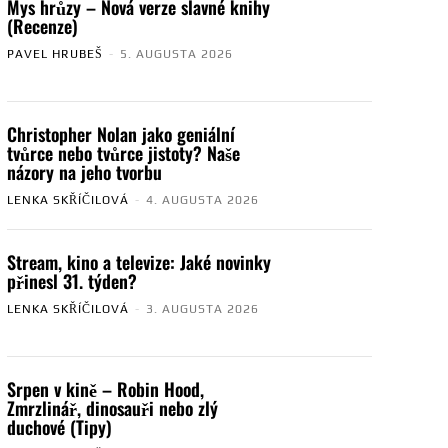
Mys hrůzy – Nová verze slavné knihy
(Recenze)
PAVEL HRUBEŠ
-
5. AUGUSTA 2026
Christopher Nolan jako geniální
tvůrce nebo tvůrce jistoty? Naše
názory na jeho tvorbu
LENKA SKŘÍČILOVÁ
-
4. AUGUSTA 2026
Stream, kino a televize: Jaké novinky
přinesl 31. týden?
LENKA SKŘÍČILOVÁ
-
3. AUGUSTA 2026
Srpen v kině – Robin Hood,
Zmrzlinář, dinosauři nebo zlý
duchové (Tipy)