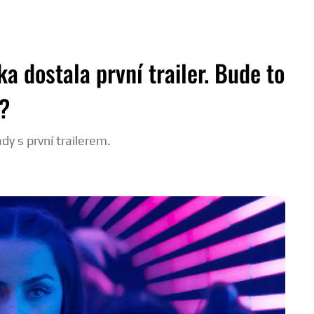
a dostala první trailer. Bude to
k?
dy s první trailerem.
ZDIEĽAŤ