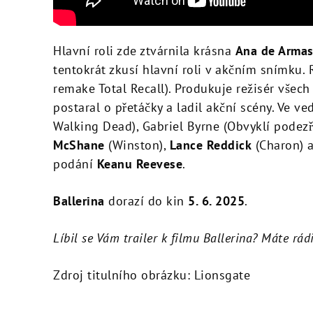
Hlavní roli zde ztvárnila krásna
Ana de Arma
tentokrát zkusí hlavní roli v akčním snímku. 
remake Total Recall). Produkuje režisér všech
postaral o přetáčky a ladil akční scény. Ve 
Walking Dead), Gabriel Byrne (Obvyklí podezřel
McShane
(Winston),
Lance Reddick
(Charon) a
podání
Keanu Reevese
.
Ballerina
dorazí do kin
5. 6. 2025
.
Líbil se Vám trailer k filmu Ballerina? Máte rád
Zdroj titulního obrázku: Lionsgate