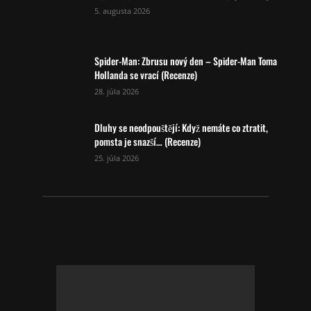
5. augusta 2026
Spider-Man: Zbrusu nový den – Spider-Man Toma
Hollanda se vrací (Recenze)
28. júla 2026
Dluhy se neodpouštějí: Když nemáte co ztratit,
pomsta je snazší… (Recenze)
25. júla 2026