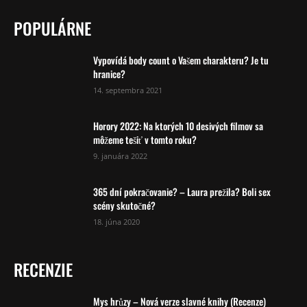
POPULÁRNE
Vypovídá body count o Vašem charakteru? Je tu
hranice?
14. septembra 2021
Horory 2022: Na ktorých 10 desivých filmov sa
môžeme tešiť v tomto roku?
9. januára 2022
365 dní pokračovanie? – Laura prežila? Boli sex
scény skutočné?
18. júna 2020
RECENZIE
Mys hrůzy – Nová verze slavné knihy (Recenze)