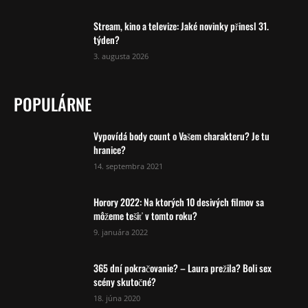
Stream, kino a televize: Jaké novinky přinesl 31.
týden?
3. augusta 2026
POPULÁRNE
Vypovídá body count o Vašem charakteru? Je tu
hranice?
14. septembra 2021
Horory 2022: Na ktorých 10 desivých filmov sa
môžeme tešiť v tomto roku?
9. januára 2022
365 dní pokračovanie? – Laura prežila? Boli sex
scény skutočné?
18. júna 2020