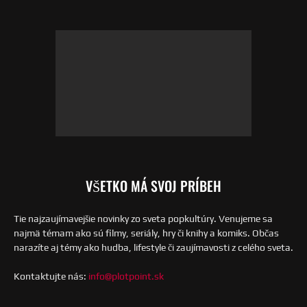
VŠETKO MÁ SVOJ PRÍBEH
Tie najzaujímavejšie novinky zo sveta popkultúry. Venujeme sa
najmä témam ako sú filmy, seriály, hry či knihy a komiks. Občas
narazíte aj témy ako hudba, lifestyle či zaujímavosti z celého sveta.
Kontaktujte nás:
info@plotpoint.sk