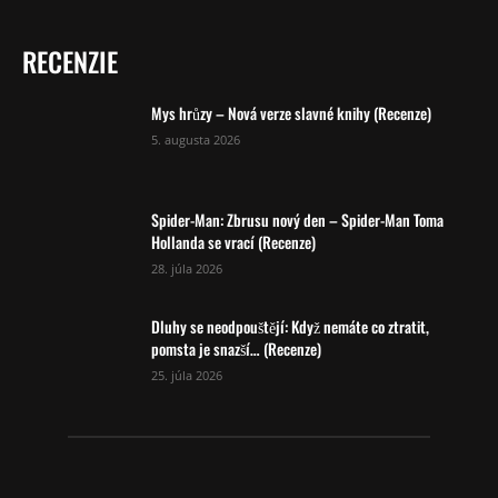
RECENZIE
Mys hrůzy – Nová verze slavné knihy (Recenze)
5. augusta 2026
Spider-Man: Zbrusu nový den – Spider-Man Toma
Hollanda se vrací (Recenze)
28. júla 2026
Dluhy se neodpouštějí: Když nemáte co ztratit,
pomsta je snazší… (Recenze)
25. júla 2026