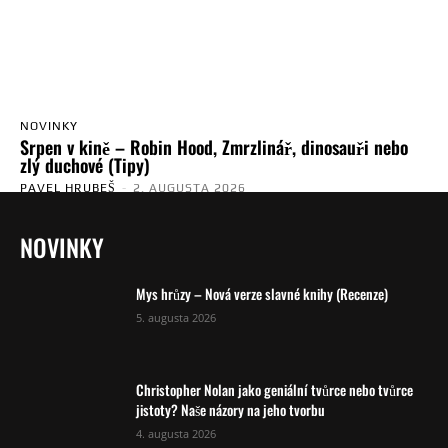
NOVINKY
Srpen v kině – Robin Hood, Zmrzlinář, dinosauři nebo
zlý duchové (Tipy)
PAVEL HRUBEŠ
-
2. AUGUSTA 2026
NOVINKY
Mys hrůzy – Nová verze slavné knihy (Recenze)
5. augusta 2026
Christopher Nolan jako geniální tvůrce nebo tvůrce
jistoty? Naše názory na jeho tvorbu
4. augusta 2026