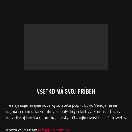
VŠETKO MÁ SVOJ PRÍBEH
Tie najzaujímavejšie novinky zo sveta popkultúry. Venujeme sa
najmä témam ako sú filmy, seriály, hry či knihy a komiks. Občas
narazíte aj témy ako hudba, lifestyle či zaujímavosti z celého sveta.
Kontaktujte nás:
info@plotpoint.sk