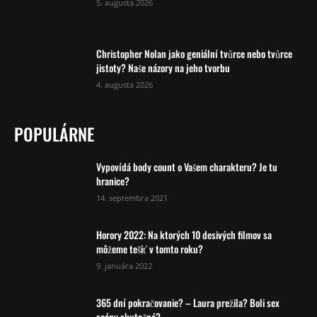
5. augusta 2026
Christopher Nolan jako geniální tvůrce nebo tvůrce
jistoty? Naše názory na jeho tvorbu
4. augusta 2026
POPULÁRNE
Vypovídá body count o Vašem charakteru? Je tu
hranice?
14. septembra 2021
Horory 2022: Na ktorých 10 desivých filmov sa
môžeme tešiť v tomto roku?
9. januára 2022
365 dní pokračovanie? – Laura prežila? Boli sex
scény skutočné?