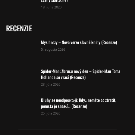
18. júna 2020
RECENZIE
Mys hrůzy – Nová verze slavné knihy (Recenze)
5. augusta 2026
Spider-Man: Zbrusu nový den – Spider-Man Toma
Hollanda se vrací (Recenze)
28. júla 2026
Dluhy se neodpouštějí: Když nemáte co ztratit,
pomsta je snazší… (Recenze)
25. júla 2026