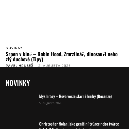
NOVINKY
Srpen v kině – Robin Hood, Zmrzlinář, dinosauři nebo
zlý duchové (Tipy)
PAVEL HRUBEŠ
-
2. AUGUSTA 2026
NOVINKY
Mys hrůzy – Nová verze slavné knihy (Recenze)
5. augusta 2026
Christopher Nolan jako geniální tvůrce nebo tvůrce