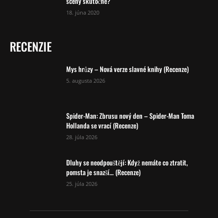
scény skutočné?
18. júna 2020
RECENZIE
Mys hrůzy – Nová verze slavné knihy (Recenze)
5. augusta 2026
Spider-Man: Zbrusu nový den – Spider-Man Toma
Hollanda se vrací (Recenze)
28. júla 2026
Dluhy se neodpouštějí: Když nemáte co ztratit,
pomsta je snazší… (Recenze)
25. júla 2026