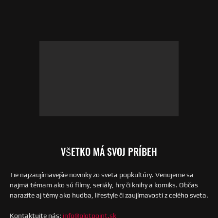
VŠETKO MÁ SVOJ PRÍBEH
Tie najzaujímavejšie novinky zo sveta popkultúry. Venujeme sa
najmä témam ako sú filmy, seriály, hry či knihy a komiks. Občas
narazíte aj témy ako hudba, lifestyle či zaujímavosti z celého sveta.
Kontaktujte nás:
info@plotpoint.sk