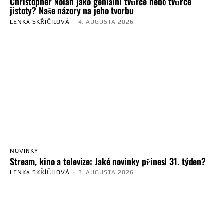
Christopher Nolan jako geniální tvůrce nebo tvůrce
jistoty? Naše názory na jeho tvorbu
LENKA SKŘÍČILOVÁ
-
4. AUGUSTA 2026
NOVINKY
Stream, kino a televize: Jaké novinky přinesl 31. týden?
LENKA SKŘÍČILOVÁ
-
3. AUGUSTA 2026