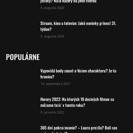
jistoty? Naše názory na jeho tvorbu
4. augusta 2026
Stream, kino a televize: Jaké novinky přinesl 31.
týden?
3. augusta 2026
POPULÁRNE
Vypovídá body count o Vašem charakteru? Je tu
hranice?
14. septembra 2021
Horory 2022: Na ktorých 10 desivých filmov sa
môžeme tešiť v tomto roku?
9. januára 2022
365 dní pokračovanie? – Laura prežila? Boli sex