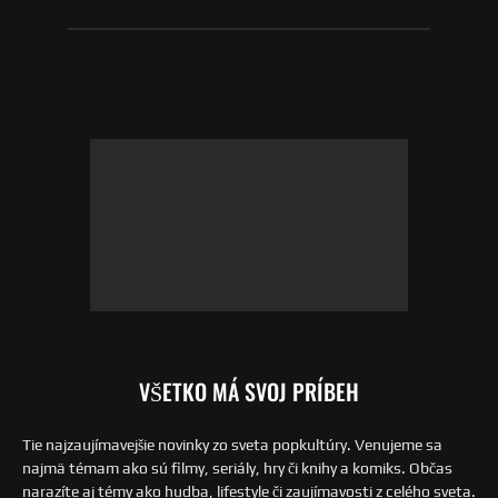
VŠETKO MÁ SVOJ PRÍBEH
Tie najzaujímavejšie novinky zo sveta popkultúry. Venujeme sa
najmä témam ako sú filmy, seriály, hry či knihy a komiks. Občas
narazíte aj témy ako hudba, lifestyle či zaujímavosti z celého sveta.