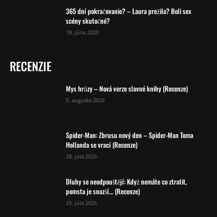
365 dní pokračovanie? – Laura prežila? Boli sex
scény skutočné?
18. júna 2020
RECENZIE
Mys hrůzy – Nová verze slavné knihy (Recenze)
5. augusta 2026
Spider-Man: Zbrusu nový den – Spider-Man Toma
Hollanda se vrací (Recenze)
28. júla 2026
Dluhy se neodpouštějí: Když nemáte co ztratit,
pomsta je snazší… (Recenze)
25. júla 2026