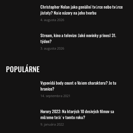
Christopher Nolan jako geniální tvůrce nebo tvůrce
jistoty? Naše názory na jeho tvorbu
4. augusta 2026
Stream, kino a televize: Jaké novinky přinesl 31.
týden?
3. augusta 2026
POPULÁRNE
Vypovídá body count o Vašem charakteru? Je tu
hranice?
14. septembra 2021
Horory 2022: Na ktorých 10 desivých filmov sa
môžeme tešiť v tomto roku?
9. januára 2022