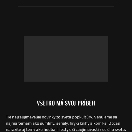
VŠETKO MÁ SVOJ PRÍBEH
Tie najzaujímavejšie novinky zo sveta popkultúry. Venujeme sa
najmä témam ako sú filmy, seriály, hry či knihy a komiks. Občas
narazíte aj témy ako hudba, lifestyle či zaujímavosti z celého sveta.