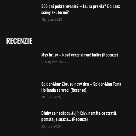
365 dní pokračovanie? – Laura prežila? Boli sex
scény skutočné?
18. júna 2020
RECENZIE
Mys hrůzy – Nová verze slavné knihy (Recenze)
5. augusta 2026
Spider-Man: Zbrusu nový den – Spider-Man Toma
Hollanda se vrací (Recenze)
28. júla 2026
Dluhy se neodpouštějí: Když nemáte co ztratit,
pomsta je snazší… (Recenze)
25. júla 2026