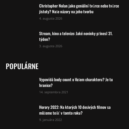
Christopher Nolan jako geniální tvůrce nebo tvůrce
jistoty? Naše názory na jeho tvorbu
4. augusta 2026
Stream, kino a televize: Jaké novinky přinesl 31.
týden?
3. augusta 2026
POPULÁRNE
Vypovídá body count o Vašem charakteru? Je tu
hranice?
14. septembra 2021
Horory 2022: Na ktorých 10 desivých filmov sa
môžeme tešiť v tomto roku?
9. januára 2022