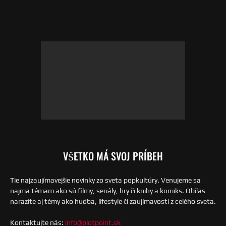
VŠETKO MÁ SVOJ PRÍBEH
Tie najzaujímavejšie novinky zo sveta popkultúry. Venujeme sa
najmä témam ako sú filmy, seriály, hry či knihy a komiks. Občas
narazíte aj témy ako hudba, lifestyle či zaujímavosti z celého sveta.
Kontaktujte nás:
info@plotpoint.sk