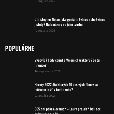
5. augusta 2026
Christopher Nolan jako geniální tvůrce nebo tvůrce
jistoty? Naše názory na jeho tvorbu
4. augusta 2026
POPULÁRNE
Vypovídá body count o Vašem charakteru? Je tu
hranice?
14. septembra 2021
Horory 2022: Na ktorých 10 desivých filmov sa
môžeme tešiť v tomto roku?
9. januára 2022
365 dní pokračovanie? – Laura prežila? Boli sex
scény skutočné?