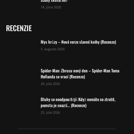
18. júna 2020
RECENZIE
Mys hrůzy – Nová verze slavné knihy (Recenze)
5. augusta 2026
Spider-Man: Zbrusu nový den – Spider-Man Toma
Hollanda se vrací (Recenze)
28. júla 2026
Dluhy se neodpouštějí: Když nemáte co ztratit,
pomsta je snazší… (Recenze)
25. júla 2026