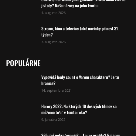
jistoty? Naše názory na jeho tvorbu
4. augusta 2026
Stream, kino a televize: Jaké novinky přinesl 31.
týden?
3. augusta 2026
POPULÁRNE
Vypovídá body count o Vašem charakteru? Je tu
hranice?
14. septembra 2021
Horory 2022: Na ktorých 10 desivých filmov sa
môžeme tešiť v tomto roku?
9. januára 2022
365 dní pokračovanie? – Laura prežila? Boli sex