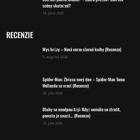
scény skutočné?
18. júna 2020
RECENZIE
Mys hrůzy – Nová verze slavné knihy (Recenze)
5. augusta 2026
Spider-Man: Zbrusu nový den – Spider-Man Toma
Hollanda se vrací (Recenze)
28. júla 2026
Dluhy se neodpouštějí: Když nemáte co ztratit,
pomsta je snazší… (Recenze)
25. júla 2026