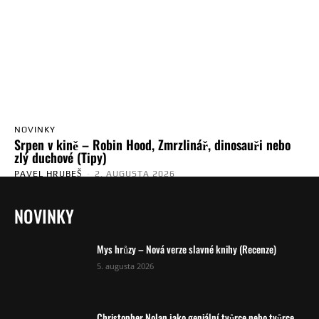
NOVINKY
Srpen v kině – Robin Hood, Zmrzlinář, dinosauři nebo
zlý duchové (Tipy)
PAVEL HRUBEŠ
-
2. AUGUSTA 2026
NOVINKY
Mys hrůzy – Nová verze slavné knihy (Recenze)
5. augusta 2026
Christopher Nolan jako geniální tvůrce nebo tvůrce