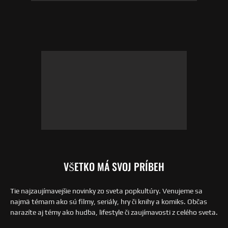
VŠETKO MÁ SVOJ PRÍBEH
Tie najzaujímavejšie novinky zo sveta popkultúry. Venujeme sa
najmä témam ako sú filmy, seriály, hry či knihy a komiks. Občas
narazíte aj témy ako hudba, lifestyle či zaujímavosti z celého sveta.