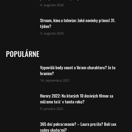
4. augusta 2026
Stream, kino a televize: Jaké novinky přinesl 31.
týden?
3. augusta 2026
POPULÁRNE
Vypovídá body count o Vašem charakteru? Je tu
hranice?
14. septembra 2021
Horory 2022: Na ktorých 10 desivých filmov sa
môžeme tešiť v tomto roku?
9. januára 2022
365 dní pokračovanie? – Laura prežila? Boli sex
scény skutočné?