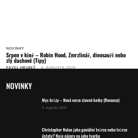
NOVINKY
Srpen v kině – Robin Hood, Zmrzlinář, dinosauři nebo
zlý duchové (Tipy)
PAVEL HRUBEŠ
-
2. AUGUSTA 2026
NOVINKY
Mys hrůzy – Nová verze slavné knihy (Recenze)
5. augusta 2026
Christopher Nolan jako geniální tvůrce nebo tvůrce
jistoty? Naše názory na jeho tvorbu