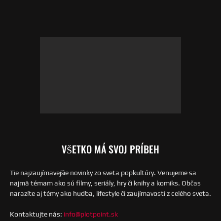
VŠETKO MÁ SVOJ PRÍBEH
Tie najzaujímavejšie novinky zo sveta popkultúry. Venujeme sa
najmä témam ako sú filmy, seriály, hry či knihy a komiks. Občas
narazíte aj témy ako hudba, lifestyle či zaujímavosti z celého sveta.
Kontaktujte nás:
info@plotpoint.sk