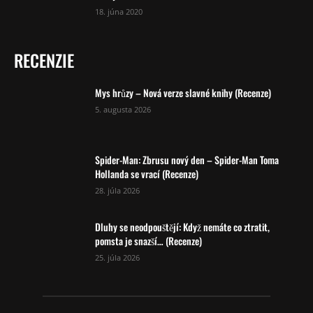
18. júna 2020
RECENZIE
Mys hrůzy – Nová verze slavné knihy (Recenze)
5. augusta 2026
Spider-Man: Zbrusu nový den – Spider-Man Toma
Hollanda se vrací (Recenze)
28. júla 2026
Dluhy se neodpouštějí: Když nemáte co ztratit,
pomsta je snazší… (Recenze)
25. júla 2026