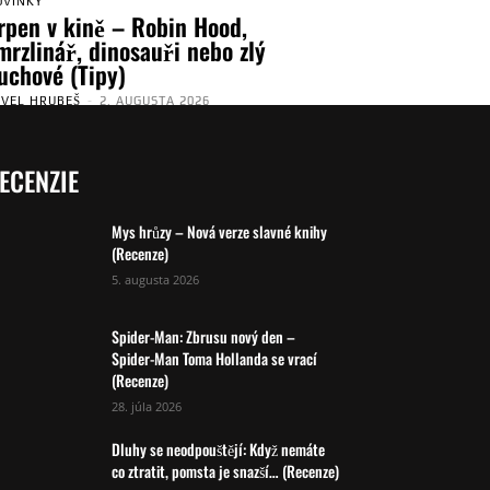
OVINKY
rpen v kině – Robin Hood,
mrzlinář, dinosauři nebo zlý
uchové (Tipy)
AVEL HRUBEŠ
-
2. AUGUSTA 2026
ECENZIE
Mys hrůzy – Nová verze slavné knihy
(Recenze)
5. augusta 2026
Spider-Man: Zbrusu nový den –
Spider-Man Toma Hollanda se vrací
(Recenze)
28. júla 2026
Dluhy se neodpouštějí: Když nemáte
co ztratit, pomsta je snazší… (Recenze)