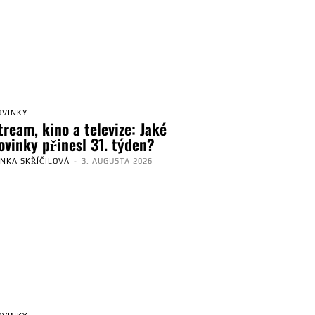
OVINKY
tream, kino a televize: Jaké
ovinky přinesl 31. týden?
ENKA SKŘÍČILOVÁ
-
3. AUGUSTA 2026