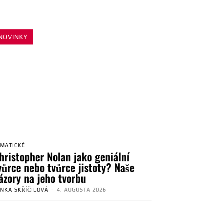
NOVINKY
EMATICKÉ
hristopher Nolan jako geniální
vůrce nebo tvůrce jistoty? Naše
ázory na jeho tvorbu
ENKA SKŘÍČILOVÁ
-
4. AUGUSTA 2026