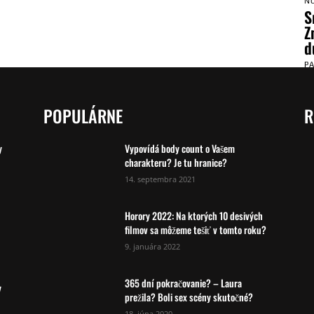
N
S
Z
d
P
POPULÁRNE
R
y
Vypovídá body count o Vašem
charakteru? Je tu hranice?
14. septembra 2021
Horory 2022: Na ktorých 10 desivých
filmov sa môžeme tešiť v tomto roku?
9. januára 2022
365 dní pokračovanie? – Laura
y
prežila? Boli sex scény skutočné?
18. júna 2020