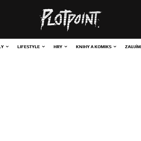
LY
LIFESTYLE
HRY
KNIHY A KOMIKS
ZAUJÍM