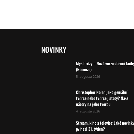
NOVINKY
Mys hrůzy – Nová verze slavné knih
(Recenze)
5. augusta 2026
Christopher Nolan jako geniální
tvůrce nebo tvůrce jistoty? Naše
názory na jeho tvorbu
4. augusta 2026
Stream, kino a televize: Jaké novink
přinesl 31. týden?