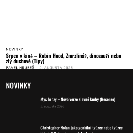
NOVINKY
Srpen v kině – Robin Hood, Zmrzlinář, dinosauři nebo
zlý duchové (Tipy)
PAVEL HRUBEŠ
-
2. AUGUSTA 2026
NOVINKY
Mys hrůzy – Nová verze slavné knihy (Recenze)
5. augusta 2026
Christopher Nolan jako geniální tvůrce nebo tvůrce