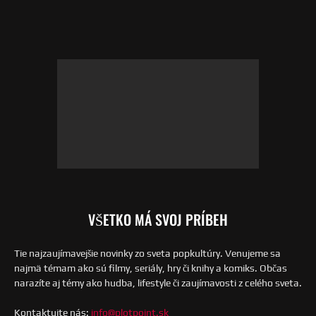
VŠETKO MÁ SVOJ PRÍBEH
Tie najzaujímavejšie novinky zo sveta popkultúry. Venujeme sa
najmä témam ako sú filmy, seriály, hry či knihy a komiks. Občas
narazíte aj témy ako hudba, lifestyle či zaujímavosti z celého sveta.
Kontaktujte nás:
info@plotpoint.sk