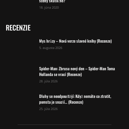
scény skutočné?
18. júna 2020
RECENZIE
Mys hrůzy – Nová verze slavné knihy (Recenze)
5. augusta 2026
Spider-Man: Zbrusu nový den – Spider-Man Toma
Hollanda se vrací (Recenze)
28. júla 2026
Dluhy se neodpouštějí: Když nemáte co ztratit,
pomsta je snazší… (Recenze)
25. júla 2026