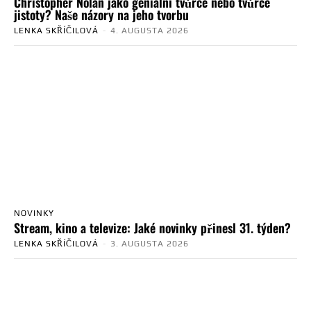
Christopher Nolan jako geniální tvůrce nebo tvůrce
jistoty? Naše názory na jeho tvorbu
LENKA SKŘÍČILOVÁ
-
4. AUGUSTA 2026
NOVINKY
Stream, kino a televize: Jaké novinky přinesl 31. týden?
LENKA SKŘÍČILOVÁ
-
3. AUGUSTA 2026