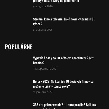
jistoty? Naše názory na jeho tvorbu
4. augusta 2026
Stream, kino a televize: Jaké novinky přinesl 31.
týden?
3. augusta 2026
POPULÁRNE
Vypovídá body count o Vašem charakteru? Je tu
hranice?
14. septembra 2021
Horory 2022: Na ktorých 10 desivých filmov sa
môžeme tešiť v tomto roku?
9. januára 2022
365 dní pokračovanie? – Laura prežila? Boli sex