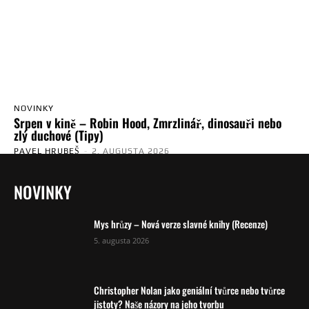
NOVINKY
Srpen v kině – Robin Hood, Zmrzlinář, dinosauři nebo
zlý duchové (Tipy)
PAVEL HRUBEŠ
-
2. AUGUSTA 2026
NOVINKY
Mys hrůzy – Nová verze slavné knihy (Recenze)
5. augusta 2026
Christopher Nolan jako geniální tvůrce nebo tvůrce
jistoty? Naše názory na jeho tvorbu