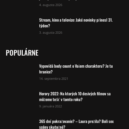
4. augusta 2026
Stream, kino a televize: Jaké novinky přinesl 31.
týden?
3. augusta 2026
POPULÁRNE
Vypovídá body count o Vašem charakteru? Je tu
hranice?
14. septembra 2021
Horory 2022: Na ktorých 10 desivých filmov sa
môžeme tešiť v tomto roku?
9. januára 2022
365 dní pokračovanie? – Laura prežila? Boli sex
scény skutočné?