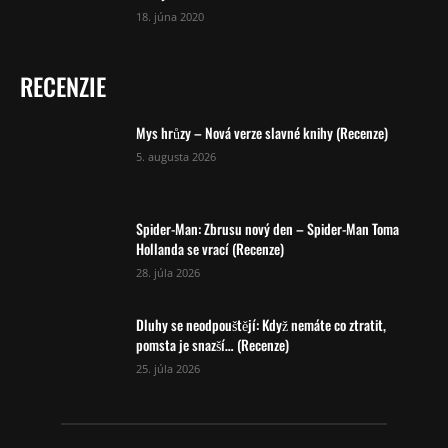
18. júna 2020
RECENZIE
Mys hrůzy – Nová verze slavné knihy (Recenze)
5. augusta 2026
Spider-Man: Zbrusu nový den – Spider-Man Toma
Hollanda se vrací (Recenze)
28. júla 2026
Dluhy se neodpouštějí: Když nemáte co ztratit,
pomsta je snazší… (Recenze)
25. júla 2026