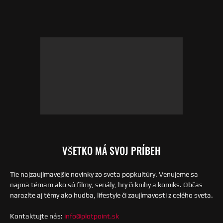
VŠETKO MÁ SVOJ PRÍBEH
Tie najzaujímavejšie novinky zo sveta popkultúry. Venujeme sa
najmä témam ako sú filmy, seriály, hry či knihy a komiks. Občas
narazíte aj témy ako hudba, lifestyle či zaujímavosti z celého sveta.
Kontaktujte nás:
info@plotpoint.sk