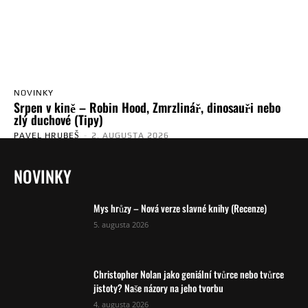
NOVINKY
Srpen v kině – Robin Hood, Zmrzlinář, dinosauři nebo
zlý duchové (Tipy)
PAVEL HRUBEŠ
-
2. AUGUSTA 2026
NOVINKY
Mys hrůzy – Nová verze slavné knihy (Recenze)
5. augusta 2026
Christopher Nolan jako geniální tvůrce nebo tvůrce
jistoty? Naše názory na jeho tvorbu
4. augusta 2026