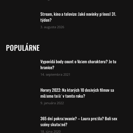
Stream, kino a televize: Jaké novinky přinesl 31.
týden?
3. augusta 2026
POPULÁRNE
Vypovídá body count o Vašem charakteru? Je tu
hranice?
14. septembra 2021
Horory 2022: Na ktorých 10 desivých filmov sa
môžeme tešiť v tomto roku?
9. januára 2022
365 dní pokračovanie? – Laura prežila? Boli sex
scény skutočné?
18. júna 2020