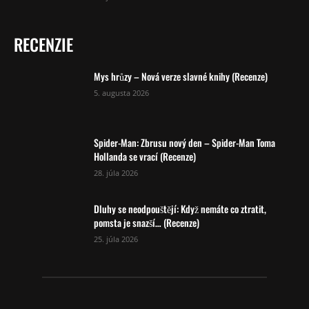
RECENZIE
Mys hrůzy – Nová verze slavné knihy (Recenze)
5. augusta 2026
Spider-Man: Zbrusu nový den – Spider-Man Toma
Hollanda se vrací (Recenze)
28. júla 2026
Dluhy se neodpouštějí: Když nemáte co ztratit,
pomsta je snazší… (Recenze)
25. júla 2026