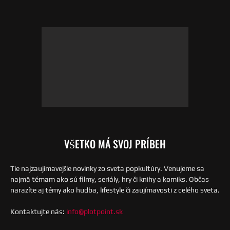
VŠETKO MÁ SVOJ PRÍBEH
Tie najzaujímavejšie novinky zo sveta popkultúry. Venujeme sa
najmä témam ako sú filmy, seriály, hry či knihy a komiks. Občas
narazíte aj témy ako hudba, lifestyle či zaujímavosti z celého sveta.
Kontaktujte nás:
info@plotpoint.sk