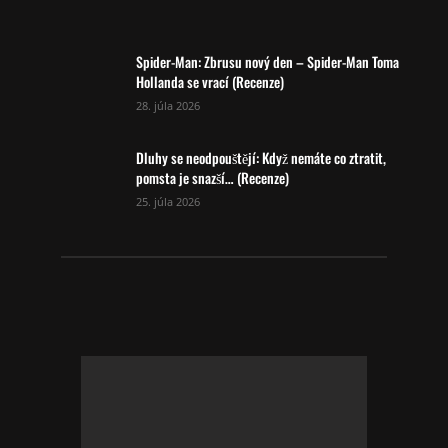
Spider-Man: Zbrusu nový den – Spider-Man Toma
Hollanda se vrací (Recenze)
28. júla 2026
Dluhy se neodpouštějí: Když nemáte co ztratit,
pomsta je snazší… (Recenze)
25. júla 2026