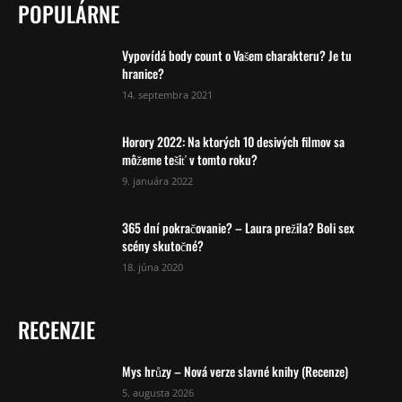
POPULÁRNE
Vypovídá body count o Vašem charakteru? Je tu
hranice?
14. septembra 2021
Horory 2022: Na ktorých 10 desivých filmov sa
môžeme tešiť v tomto roku?
9. januára 2022
365 dní pokračovanie? – Laura prežila? Boli sex
scény skutočné?
18. júna 2020
RECENZIE
Mys hrůzy – Nová verze slavné knihy (Recenze)
5. augusta 2026