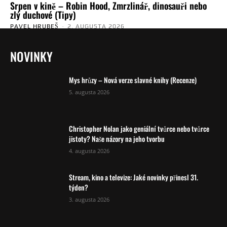
Srpen v kině – Robin Hood, Zmrzlinář, dinosauři nebo
zlý duchové (Tipy)
PAVEL HRUBEŠ
-
2. AUGUSTA 2026
NOVINKY
Mys hrůzy – Nová verze slavné knihy (Recenze)
5. augusta 2026
Christopher Nolan jako geniální tvůrce nebo tvůrce
jistoty? Naše názory na jeho tvorbu
4. augusta 2026
Stream, kino a televize: Jaké novinky přinesl 31.
týden?
3. augusta 2026