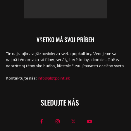
VŠETKO MÁ SVOJ PRÍBEH
Tie najzaujímavejšie novinky zo sveta popkultúry. Venujeme sa
najmä témam ako sú filmy, seriály, hry či knihy a komiks. Občas
narazíte aj témy ako hudba, lifestyle či zaujímavosti z celého sveta.
Kontaktujte nás:
info@plotpoint.sk
SLEDUJTE NÁS