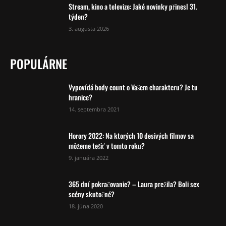
Stream, kino a televize: Jaké novinky přinesl 31.
týden?
3. augusta 2026
POPULÁRNE
Vypovídá body count o Vašem charakteru? Je tu
hranice?
14. septembra 2021
Horory 2022: Na ktorých 10 desivých filmov sa
môžeme tešiť v tomto roku?
9. januára 2022
365 dní pokračovanie? – Laura prežila? Boli sex
scény skutočné?
18. júna 2020