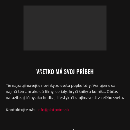
VŠETKO MÁ SVOJ PRÍBEH
Tie najzaujímavejšie novinky zo sveta popkultúry. Venujeme sa
najmä témam ako sú filmy, seriály, hry či knihy a komiks. Občas
narazíte aj témy ako hudba, lifestyle či zaujímavosti z celého sveta.
Kontaktujte nás:
info@plotpoint.sk