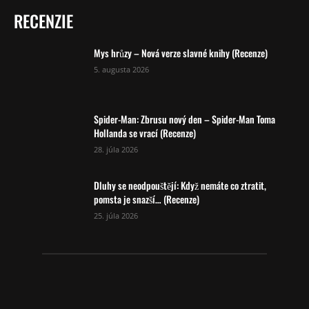
RECENZIE
Mys hrůzy – Nová verze slavné knihy (Recenze)
5. augusta 2026
Spider-Man: Zbrusu nový den – Spider-Man Toma
Hollanda se vrací (Recenze)
28. júla 2026
Dluhy se neodpouštějí: Když nemáte co ztratit,
pomsta je snazší… (Recenze)
25. júla 2026