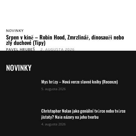
NOVINKY
Srpen v kině – Robin Hood, Zmrzlinář, dinosauři nebo
zlý duchové (Tipy)
PAVEL HRUBEŠ
-
2. AUGUSTA 2026
NOVINKY
Mys hrůzy – Nová verze slavné knihy (Recenze)
5. augusta 2026
Christopher Nolan jako geniální tvůrce nebo tvůrce
jistoty? Naše názory na jeho tvorbu
4. augusta 2026