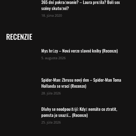
365 dní pokračovanie? – Laura prežila? Boli sex
scény skutočné?
18. júna 2020
RECENZIE
Mys hrůzy – Nová verze slavné knihy (Recenze)
5. augusta 2026
Spider-Man: Zbrusu nový den – Spider-Man Toma
Hollanda se vrací (Recenze)
28. júla 2026
Dluhy se neodpouštějí: Když nemáte co ztratit,
pomsta je snazší… (Recenze)
25. júla 2026