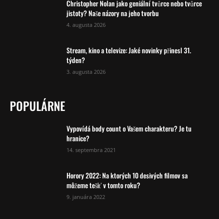
Christopher Nolan jako geniální tvůrce nebo tvůrce
jistoty? Naše názory na jeho tvorbu
4. augusta 2026
Stream, kino a televize: Jaké novinky přinesl 31.
týden?
3. augusta 2026
POPULÁRNE
Vypovídá body count o Vašem charakteru? Je tu
hranice?
14. septembra 2021
Horory 2022: Na ktorých 10 desivých filmov sa
môžeme tešiť v tomto roku?
9. januára 2022