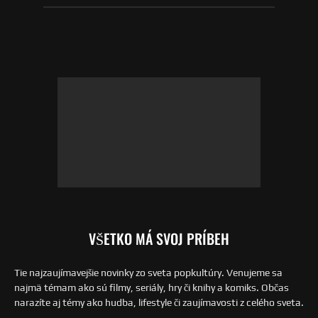
VŠETKO MÁ SVOJ PRÍBEH
Tie najzaujímavejšie novinky zo sveta popkultúry. Venujeme sa
najmä témam ako sú filmy, seriály, hry či knihy a komiks. Občas
narazíte aj témy ako hudba, lifestyle či zaujímavosti z celého sveta.