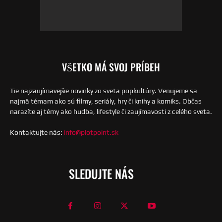
VŠETKO MÁ SVOJ PRÍBEH
Tie najzaujímavejšie novinky zo sveta popkultúry. Venujeme sa
najmä témam ako sú filmy, seriály, hry či knihy a komiks. Občas
narazíte aj témy ako hudba, lifestyle či zaujímavosti z celého sveta.
Kontaktujte nás:
info@plotpoint.sk
SLEDUJTE NÁS