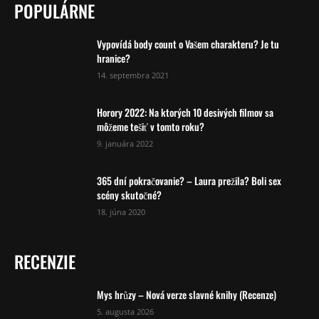
POPULÁRNE
Vypovídá body count o Vašem charakteru? Je tu
hranice?
14. septembra 2021
Horory 2022: Na ktorých 10 desivých filmov sa
môžeme tešiť v tomto roku?
9. januára 2022
365 dní pokračovanie? – Laura prežila? Boli sex
scény skutočné?
18. júna 2020
RECENZIE
Mys hrůzy – Nová verze slavné knihy (Recenze)
5. augusta 2026