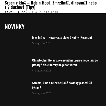
Srpen v kině – Robin Hood, Zmrzlinář, dinosauři nebo
zlý duchové (Tipy)
PAVEL HRUBEŠ
-
2. AUGUSTA 2026
NOVINKY
Mys hrůzy – Nová verze slavné knihy (Recenze)
5. augusta 2026
Christopher Nolan jako geniální tvůrce nebo tvůrce
jistoty? Naše názory na jeho tvorbu
4. augusta 2026
Stream, kino a televize: Jaké novinky přinesl 31.
týden?
3. augusta 2026