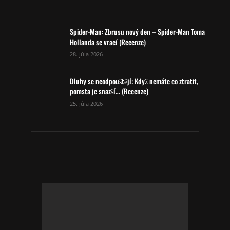
Spider-Man: Zbrusu nový den – Spider-Man Toma
Hollanda se vrací (Recenze)
28. júla 2026
Dluhy se neodpouštějí: Když nemáte co ztratit,
pomsta je snazší… (Recenze)
25. júla 2026