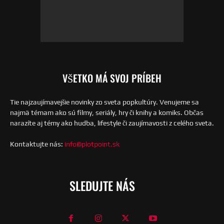
VŠETKO MÁ SVOJ PRÍBEH
Tie najzaujímavejšie novinky zo sveta popkultúry. Venujeme sa
najmä témam ako sú filmy, seriály, hry či knihy a komiks. Občas
narazíte aj témy ako hudba, lifestyle či zaujímavosti z celého sveta.
Kontaktujte nás:
info@plotpoint.sk
SLEDUJTE NÁS