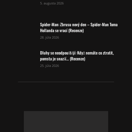
5. augusta 2026
Spider-Man: Zbrusu nový den – Spider-Man Toma
Hollanda se vrací (Recenze)
28. júla 2026
Dluhy se neodpouštějí: Když nemáte co ztratit,
pomsta je snazší… (Recenze)
25. júla 2026