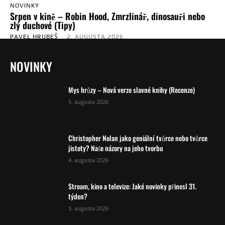
NOVINKY
Srpen v kině – Robin Hood, Zmrzlinář, dinosauři nebo
zlý duchové (Tipy)
PAVEL HRUBEŠ
-
2. AUGUSTA 2026
NOVINKY
Mys hrůzy – Nová verze slavné knihy (Recenze)
5. augusta 2026
Christopher Nolan jako geniální tvůrce nebo tvůrce
jistoty? Naše názory na jeho tvorbu
4. augusta 2026
Stream, kino a televize: Jaké novinky přinesl 31.
týden?
3. augusta 2026