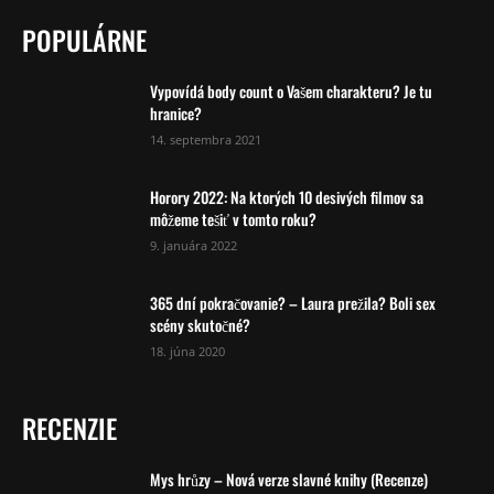
POPULÁRNE
Vypovídá body count o Vašem charakteru? Je tu
hranice?
14. septembra 2021
Horory 2022: Na ktorých 10 desivých filmov sa
môžeme tešiť v tomto roku?
9. januára 2022
365 dní pokračovanie? – Laura prežila? Boli sex
scény skutočné?
18. júna 2020
RECENZIE
Mys hrůzy – Nová verze slavné knihy (Recenze)