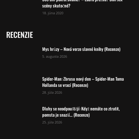
scény skutočné?
18. júna 2020
RECENZIE
Mys hrůzy – Nová verze slavné knihy (Recenze)
5. augusta 2026
Spider-Man: Zbrusu nový den – Spider-Man Toma
Hollanda se vrací (Recenze)
28. júla 2026
Dluhy se neodpouštějí: Když nemáte co ztratit,
pomsta je snazší… (Recenze)
25. júla 2026