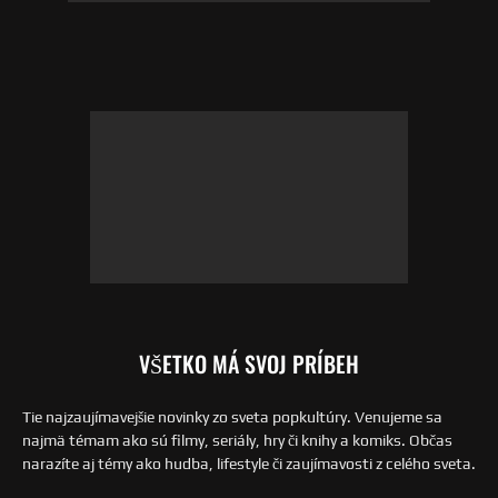
VŠETKO MÁ SVOJ PRÍBEH
Tie najzaujímavejšie novinky zo sveta popkultúry. Venujeme sa
najmä témam ako sú filmy, seriály, hry či knihy a komiks. Občas
narazíte aj témy ako hudba, lifestyle či zaujímavosti z celého sveta.