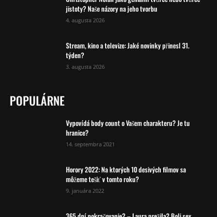
jistoty? Naše názory na jeho tvorbu
4. augusta 2026
Stream, kino a televize: Jaké novinky přinesl 31.
týden?
3. augusta 2026
POPULÁRNE
Vypovídá body count o Vašem charakteru? Je tu
hranice?
14. septembra 2021
Horory 2022: Na ktorých 10 desivých filmov sa
môžeme tešiť v tomto roku?
9. januára 2022
365 dní pokračovanie? – Laura prežila? Boli sex