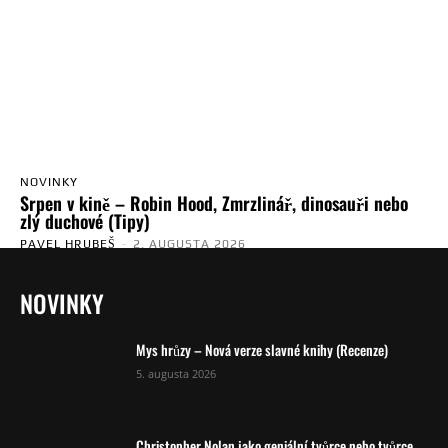
NOVINKY
Srpen v kině – Robin Hood, Zmrzlinář, dinosauři nebo
zlý duchové (Tipy)
PAVEL HRUBEŠ
-
2. AUGUSTA 2026
NOVINKY
Mys hrůzy – Nová verze slavné knihy (Recenze)
5. augusta 2026
Christopher Nolan jako geniální tvůrce nebo tvůrce