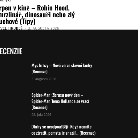
OVINKY
rpen v kině – Robin Hood,
mrzlinář, dinosauři nebo zlý
uchové (Tipy)
AVEL HRUBEŠ
-
2. AUGUSTA 2026
ECENZIE
Mys hrůzy – Nová verze slavné knihy
(Recenze)
5. augusta 2026
Spider-Man: Zbrusu nový den –
Spider-Man Toma Hollanda se vrací
(Recenze)
28. júla 2026
Dluhy se neodpouštějí: Když nemáte
co ztratit, pomsta je snazší… (Recenze)