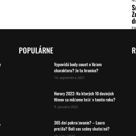
N
S
Z
d
P
POPULÁRNE
R
y
Vypovídá body count o Vašem
charakteru? Je tu hranice?
14. septembra 2021
Horory 2022: Na ktorých 10 desivých
filmov sa môžeme tešiť v tomto roku?
9. januára 2022
365 dní pokračovanie? – Laura
y
prežila? Boli sex scény skutočné?
18. júna 2020