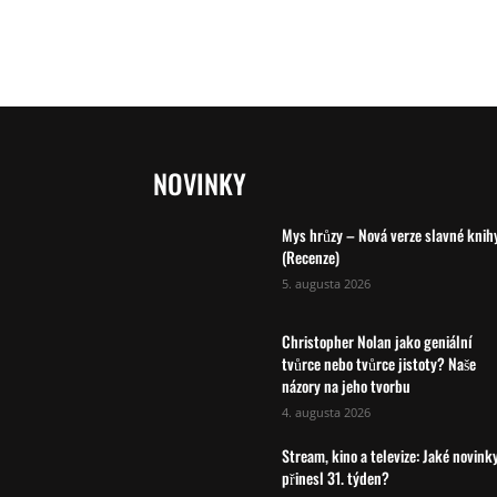
NOVINKY
Mys hrůzy – Nová verze slavné knih
(Recenze)
5. augusta 2026
Christopher Nolan jako geniální
tvůrce nebo tvůrce jistoty? Naše
názory na jeho tvorbu
4. augusta 2026
Stream, kino a televize: Jaké novink
přinesl 31. týden?