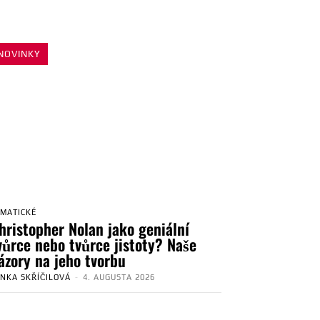
NOVINKY
EMATICKÉ
hristopher Nolan jako geniální
vůrce nebo tvůrce jistoty? Naše
ázory na jeho tvorbu
ENKA SKŘÍČILOVÁ
-
4. AUGUSTA 2026