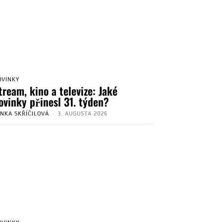
OVINKY
tream, kino a televize: Jaké
ovinky přinesl 31. týden?
ENKA SKŘÍČILOVÁ
-
3. AUGUSTA 2026