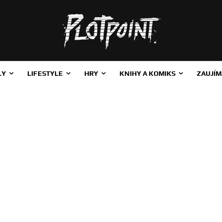
LY
LIFESTYLE
HRY
KNIHY A KOMIKS
ZAUJÍM