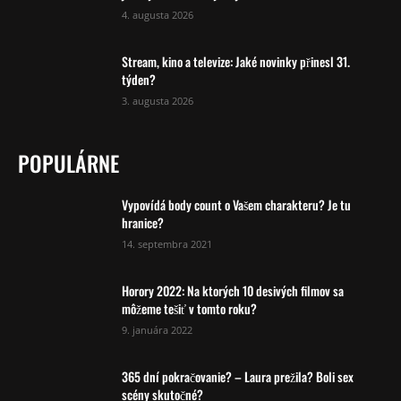
4. augusta 2026
Stream, kino a televize: Jaké novinky přinesl 31.
týden?
3. augusta 2026
POPULÁRNE
Vypovídá body count o Vašem charakteru? Je tu
hranice?
14. septembra 2021
Horory 2022: Na ktorých 10 desivých filmov sa
môžeme tešiť v tomto roku?
9. januára 2022
365 dní pokračovanie? – Laura prežila? Boli sex
scény skutočné?