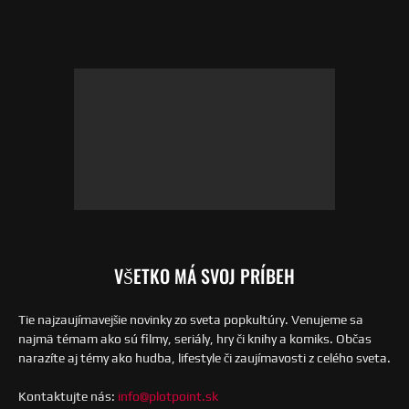
VŠETKO MÁ SVOJ PRÍBEH
Tie najzaujímavejšie novinky zo sveta popkultúry. Venujeme sa
najmä témam ako sú filmy, seriály, hry či knihy a komiks. Občas
narazíte aj témy ako hudba, lifestyle či zaujímavosti z celého sveta.
Kontaktujte nás:
info@plotpoint.sk