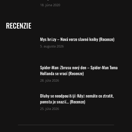
18. júna 2020
RECENZIE
Mys hrůzy – Nová verze slavné knihy (Recenze)
5. augusta 2026
Spider-Man: Zbrusu nový den – Spider-Man Toma
Hollanda se vrací (Recenze)
28. júla 2026
Dluhy se neodpouštějí: Když nemáte co ztratit,
pomsta je snazší… (Recenze)
25. júla 2026