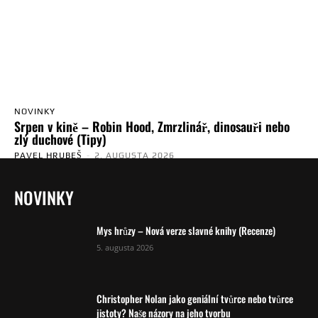
NOVINKY
Srpen v kině – Robin Hood, Zmrzlinář, dinosauři nebo
zlý duchové (Tipy)
PAVEL HRUBEŠ
-
2. AUGUSTA 2026
NOVINKY
Mys hrůzy – Nová verze slavné knihy (Recenze)
5. augusta 2026
Christopher Nolan jako geniální tvůrce nebo tvůrce
jistoty? Naše názory na jeho tvorbu