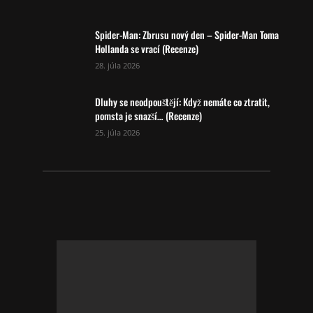
Spider-Man: Zbrusu nový den – Spider-Man Toma
Hollanda se vrací (Recenze)
28. júla 2026
Dluhy se neodpouštějí: Když nemáte co ztratit,
pomsta je snazší… (Recenze)
25. júla 2026