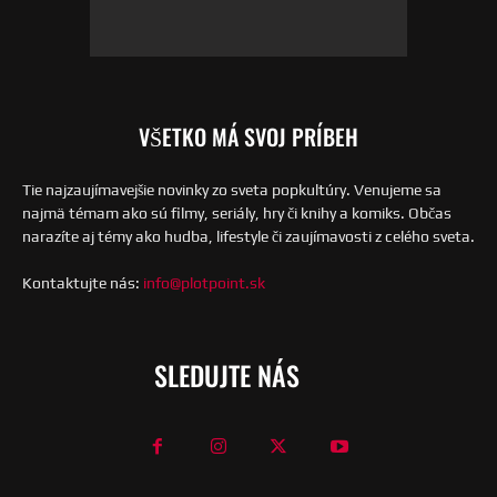
VŠETKO MÁ SVOJ PRÍBEH
Tie najzaujímavejšie novinky zo sveta popkultúry. Venujeme sa
najmä témam ako sú filmy, seriály, hry či knihy a komiks. Občas
narazíte aj témy ako hudba, lifestyle či zaujímavosti z celého sveta.
Kontaktujte nás:
info@plotpoint.sk
SLEDUJTE NÁS