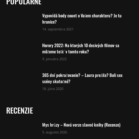
POPULÁRNE
Vypovídá body count o Vašem charakteru? Je tu
hranice?
14. septembra 2021
Horory 2022: Na ktorých 10 desivých filmov sa
môžeme tešiť v tomto roku?
9. januára 2022
365 dní pokračovanie? – Laura prežila? Boli sex
scény skutočné?
18. júna 2020
RECENZIE
Mys hrůzy – Nová verze slavné knihy (Recenze)
5. augusta 2026