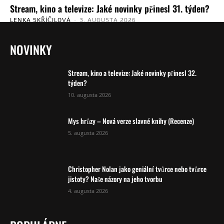
Stream, kino a televize: Jaké novinky přinesl 31. týden?
LENKA SKŘÍČILOVÁ
-
3. AUGUSTA 2026
NOVINKY
Stream, kino a televize: Jaké novinky přinesl 32.
týden?
10. augusta 2026
Mys hrůzy – Nová verze slavné knihy (Recenze)
5. augusta 2026
Christopher Nolan jako geniální tvůrce nebo tvůrce
jistoty? Naše názory na jeho tvorbu
4. augusta 2026