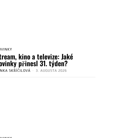
OVINKY
tream, kino a televize: Jaké
ovinky přinesl 31. týden?
ENKA SKŘÍČILOVÁ
-
3. AUGUSTA 2026