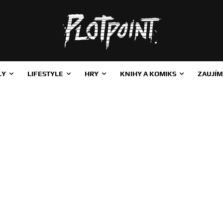
LY
LIFESTYLE
HRY
KNIHY A KOMIKS
ZAUJÍM