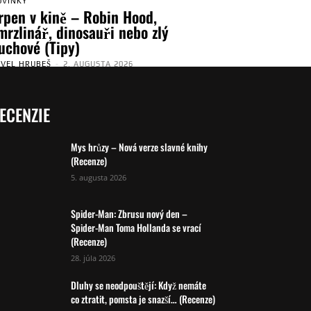
OVINKY
rpen v kině – Robin Hood,
mrzlinář, dinosauři nebo zlý
uchové (Tipy)
AVEL HRUBEŠ
-
2. AUGUSTA 2026
ECENZIE
Mys hrůzy – Nová verze slavné knihy
(Recenze)
5. augusta 2026
Spider-Man: Zbrusu nový den –
Spider-Man Toma Hollanda se vrací
(Recenze)
28. júla 2026
Dluhy se neodpouštějí: Když nemáte
co ztratit, pomsta je snazší… (Recenze)