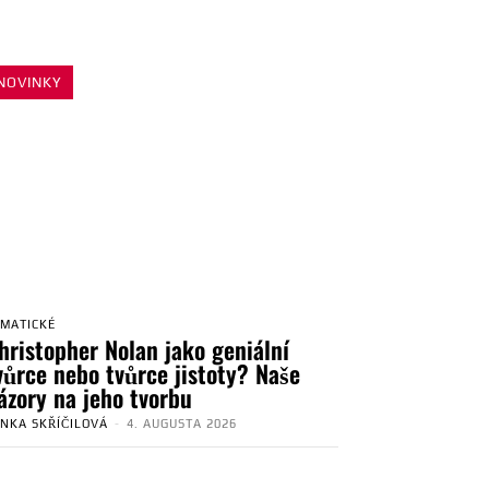
NOVINKY
EMATICKÉ
hristopher Nolan jako geniální
vůrce nebo tvůrce jistoty? Naše
ázory na jeho tvorbu
ENKA SKŘÍČILOVÁ
-
4. AUGUSTA 2026