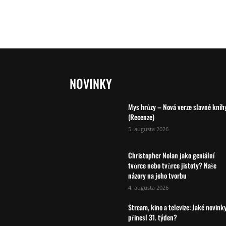
NOVINKY
Mys hrůzy – Nová verze slavné knih
(Recenze)
5. augusta 2026
Christopher Nolan jako geniální
tvůrce nebo tvůrce jistoty? Naše
názory na jeho tvorbu
4. augusta 2026
Stream, kino a televize: Jaké novink
přinesl 31. týden?