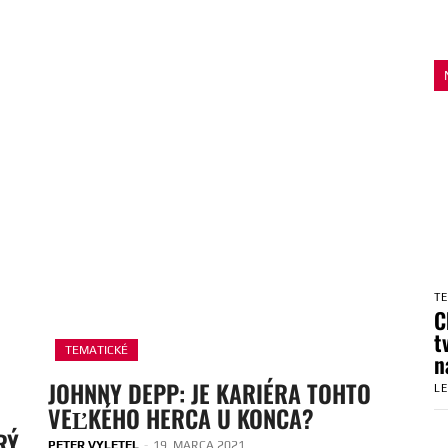
T
C
t
TEMATICKÉ
n
JOHNNY DEPP: JE KARIÉRA TOHTO
L
VEĽKÉHO HERCA U KONCA?
RÝ
PETER VYLETEL
-
19. MARCA 2021