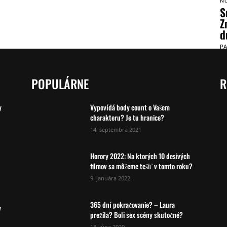
N
S
Z
d
P
POPULÁRNE
R
y
Vypovídá body count o Vašem
charakteru? Je tu hranice?
14. septembra 2021
Horory 2022: Na ktorých 10 desivých
filmov sa môžeme tešiť v tomto roku?
9. januára 2022
365 dní pokračovanie? – Laura
y
prežila? Boli sex scény skutočné?
18. júna 2020