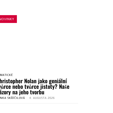
NOVINKY
EMATICKÉ
hristopher Nolan jako geniální
vůrce nebo tvůrce jistoty? Naše
ázory na jeho tvorbu
ENKA SKŘÍČILOVÁ
-
4. AUGUSTA 2026