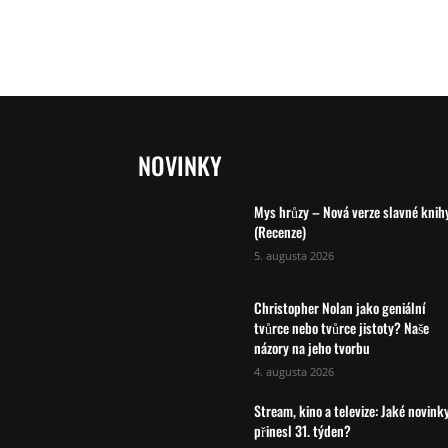
NOVINKY
Mys hrůzy – Nová verze slavné knih
(Recenze)
5. augusta 2026
Christopher Nolan jako geniální
tvůrce nebo tvůrce jistoty? Naše
názory na jeho tvorbu
4. augusta 2026
Stream, kino a televize: Jaké novink
přinesl 31. týden?