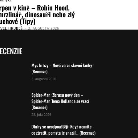
OVINKY
rpen v kině – Robin Hood,
mrzlinář, dinosauři nebo zlý
uchové (Tipy)
AVEL HRUBEŠ
-
2. AUGUSTA 2026
ECENZIE
Mys hrůzy – Nová verze slavné knihy
(Recenze)
5. augusta 2026
Spider-Man: Zbrusu nový den –
Spider-Man Toma Hollanda se vrací
(Recenze)
28. júla 2026
Dluhy se neodpouštějí: Když nemáte
co ztratit, pomsta je snazší… (Recenze)