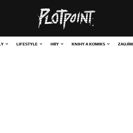
LY
LIFESTYLE
HRY
KNIHY A KOMIKS
ZAUJÍM