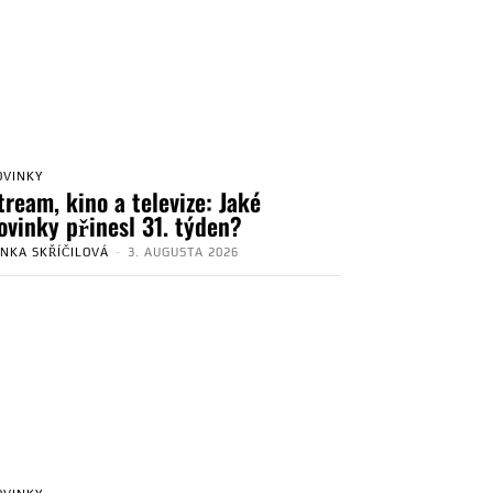
OVINKY
tream, kino a televize: Jaké
ovinky přinesl 31. týden?
ENKA SKŘÍČILOVÁ
-
3. AUGUSTA 2026