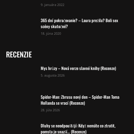
9. januára 2022
365 dní pokračovanie? – Laura prežila? Boli sex
scény skutočné?
18. júna 2020
RECENZIE
Mys hrůzy – Nová verze slavné knihy (Recenze)
5. augusta 2026
Spider-Man: Zbrusu nový den – Spider-Man Toma
Hollanda se vrací (Recenze)
28. júla 2026
Dluhy se neodpouštějí: Když nemáte co ztratit,
pomsta je snazší… (Recenze)