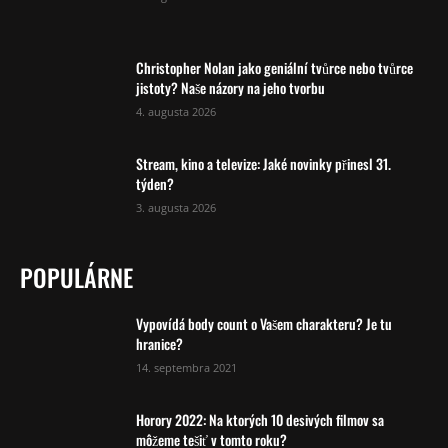
Christopher Nolan jako geniální tvůrce nebo tvůrce
jistoty? Naše názory na jeho tvorbu
4. augusta 2026
Stream, kino a televize: Jaké novinky přinesl 31.
týden?
3. augusta 2026
POPULÁRNE
Vypovídá body count o Vašem charakteru? Je tu
hranice?
14. septembra 2021
Horory 2022: Na ktorých 10 desivých filmov sa
môžeme tešiť v tomto roku?