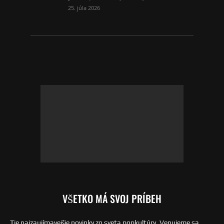
25. júla 2026
VŠETKO MÁ SVOJ PRÍBEH
Tie najzaujímavejšie novinky zo sveta popkultúry. Venujeme sa