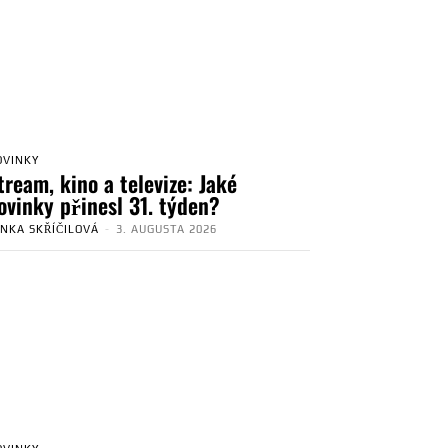
OVINKY
tream, kino a televize: Jaké
ovinky přinesl 31. týden?
ENKA SKŘÍČILOVÁ
-
3. AUGUSTA 2026