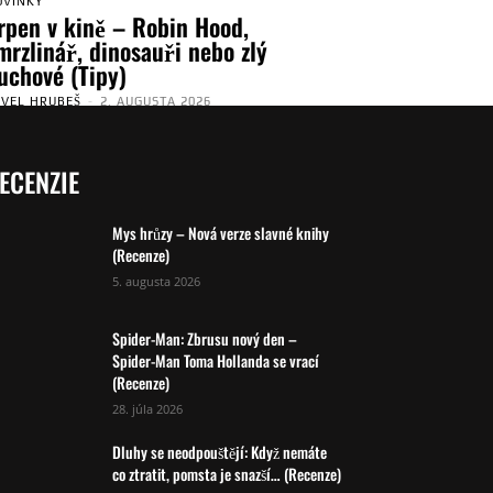
OVINKY
rpen v kině – Robin Hood,
mrzlinář, dinosauři nebo zlý
uchové (Tipy)
AVEL HRUBEŠ
-
2. AUGUSTA 2026
ECENZIE
Mys hrůzy – Nová verze slavné knihy
(Recenze)
5. augusta 2026
Spider-Man: Zbrusu nový den –
Spider-Man Toma Hollanda se vrací
(Recenze)
28. júla 2026
Dluhy se neodpouštějí: Když nemáte
co ztratit, pomsta je snazší… (Recenze)