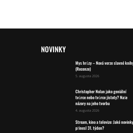
NOVINKY
Mys hrůzy – Nová verze slavné knih
(Recenze)
5. augusta 2026
Christopher Nolan jako geniální
tvůrce nebo tvůrce jistoty? Naše
názory na jeho tvorbu
4. augusta 2026
Stream, kino a televize: Jaké novink
přinesl 31. týden?