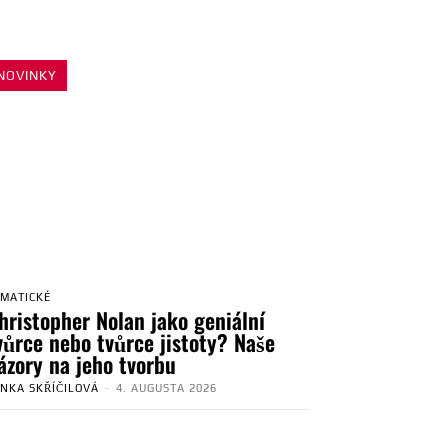
NOVINKY
EMATICKÉ
hristopher Nolan jako geniální
vůrce nebo tvůrce jistoty? Naše
ázory na jeho tvorbu
ENKA SKŘÍČILOVÁ
-
4. AUGUSTA 2026