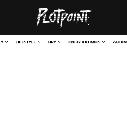
LY
LIFESTYLE
HRY
KNIHY A KOMIKS
ZAUJÍM