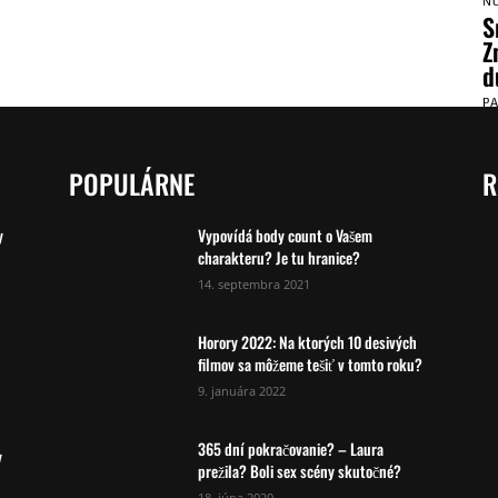
N
S
Z
d
P
POPULÁRNE
R
y
Vypovídá body count o Vašem
charakteru? Je tu hranice?
14. septembra 2021
Horory 2022: Na ktorých 10 desivých
filmov sa môžeme tešiť v tomto roku?
9. januára 2022
365 dní pokračovanie? – Laura
y
prežila? Boli sex scény skutočné?
18. júna 2020