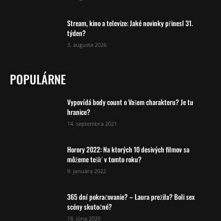
Stream, kino a televize: Jaké novinky přinesl 31.
týden?
3. augusta 2026
POPULÁRNE
Vypovídá body count o Vašem charakteru? Je tu
hranice?
14. septembra 2021
Horory 2022: Na ktorých 10 desivých filmov sa
môžeme tešiť v tomto roku?
9. januára 2022
365 dní pokračovanie? – Laura prežila? Boli sex
scény skutočné?
18. júna 2020