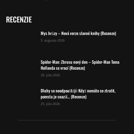
RECENZIE
Mys hrůzy – Nová verze slavné knihy (Recenze)
5. augusta 2026
Spider-Man: Zbrusu nový den – Spider-Man Toma
Hollanda se vrací (Recenze)
28. júla 2026
Dluhy se neodpouštějí: Když nemáte co ztratit,
pomsta je snazší… (Recenze)
25. júla 2026