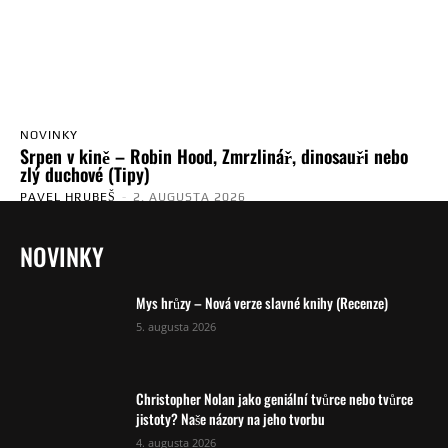
NOVINKY
Srpen v kině – Robin Hood, Zmrzlinář, dinosauři nebo
zlý duchové (Tipy)
PAVEL HRUBEŠ
-
2. AUGUSTA 2026
NOVINKY
Mys hrůzy – Nová verze slavné knihy (Recenze)
5. augusta 2026
Christopher Nolan jako geniální tvůrce nebo tvůrce
jistoty? Naše názory na jeho tvorbu
4. augusta 2026