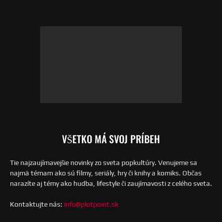
VŠETKO MÁ SVOJ PRÍBEH
Tie najzaujímavejšie novinky zo sveta popkultúry. Venujeme sa
najmä témam ako sú filmy, seriály, hry či knihy a komiks. Občas
narazíte aj témy ako hudba, lifestyle či zaujímavosti z celého sveta.
Kontaktujte nás:
info@plotpoint.sk