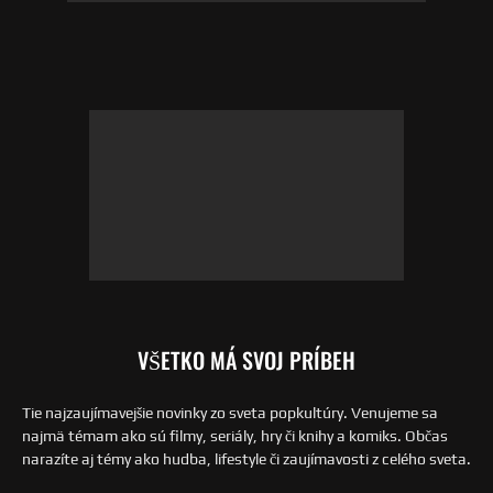
VŠETKO MÁ SVOJ PRÍBEH
Tie najzaujímavejšie novinky zo sveta popkultúry. Venujeme sa
najmä témam ako sú filmy, seriály, hry či knihy a komiks. Občas
narazíte aj témy ako hudba, lifestyle či zaujímavosti z celého sveta.