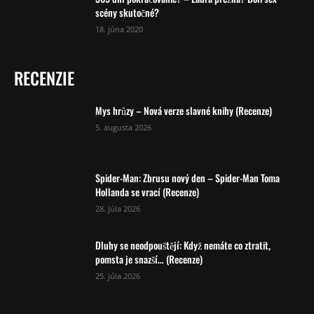
scény skutočné?
18. júna 2020
RECENZIE
Mys hrůzy – Nová verze slavné knihy (Recenze)
5. augusta 2026
Spider-Man: Zbrusu nový den – Spider-Man Toma
Hollanda se vrací (Recenze)
28. júla 2026
Dluhy se neodpouštějí: Když nemáte co ztratit,
pomsta je snazší… (Recenze)
25. júla 2026