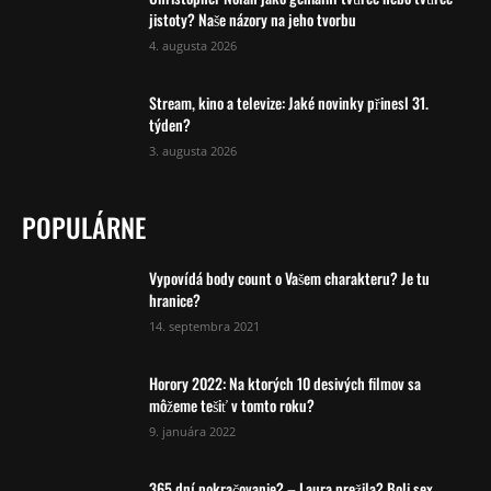
jistoty? Naše názory na jeho tvorbu
4. augusta 2026
Stream, kino a televize: Jaké novinky přinesl 31.
týden?
3. augusta 2026
POPULÁRNE
Vypovídá body count o Vašem charakteru? Je tu
hranice?
14. septembra 2021
Horory 2022: Na ktorých 10 desivých filmov sa
môžeme tešiť v tomto roku?
9. januára 2022
365 dní pokračovanie? – Laura prežila? Boli sex