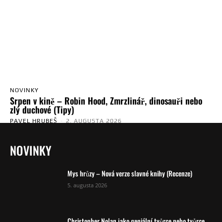
NOVINKY
Srpen v kině – Robin Hood, Zmrzlinář, dinosauři nebo
zlý duchové (Tipy)
PAVEL HRUBEŠ
-
2. AUGUSTA 2026
NOVINKY
Mys hrůzy – Nová verze slavné knihy (Recenze)
5. augusta 2026
Christopher Nolan jako geniální tvůrce nebo tvůrce