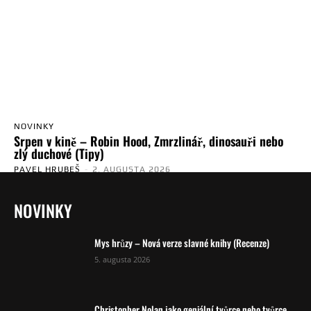
NOVINKY
Srpen v kině – Robin Hood, Zmrzlinář, dinosauři nebo
zlý duchové (Tipy)
PAVEL HRUBEŠ
-
2. AUGUSTA 2026
NOVINKY
Mys hrůzy – Nová verze slavné knihy (Recenze)
5. augusta 2026
Christopher Nolan jako geniální tvůrce nebo tvůrce