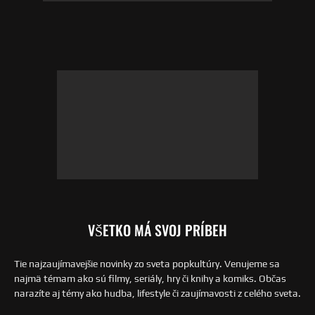
VŠETKO MÁ SVOJ PRÍBEH
Tie najzaujímavejšie novinky zo sveta popkultúry. Venujeme sa
najmä témam ako sú filmy, seriály, hry či knihy a komiks. Občas
narazíte aj témy ako hudba, lifestyle či zaujímavosti z celého sveta.