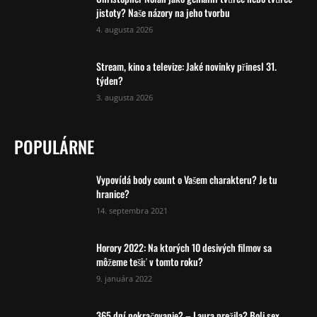
jistoty? Naše názory na jeho tvorbu
4. augusta 2026
Stream, kino a televize: Jaké novinky přinesl 31.
týden?
3. augusta 2026
POPULÁRNE
Vypovídá body count o Vašem charakteru? Je tu
hranice?
14. septembra 2021
Horory 2022: Na ktorých 10 desivých filmov sa
môžeme tešiť v tomto roku?
9. januára 2022
365 dní pokračovanie? – Laura prežila? Boli sex