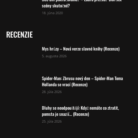
scény skutočné?
18. júna 2020
RECENZIE
Mys hrůzy – Nová verze slavné knihy (Recenze)
5. augusta 2026
Spider-Man: Zbrusu nový den – Spider-Man Toma
Hollanda se vrací (Recenze)
28. júla 2026
Dluhy se neodpouštějí: Když nemáte co ztratit,
pomsta je snazší… (Recenze)
25. júla 2026