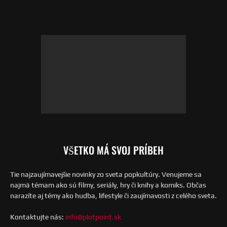
VŠETKO MÁ SVOJ PRÍBEH
Tie najzaujímavejšie novinky zo sveta popkultúry. Venujeme sa
najmä témam ako sú filmy, seriály, hry či knihy a komiks. Občas
narazíte aj témy ako hudba, lifestyle či zaujímavosti z celého sveta.
Kontaktujte nás:
info@plotpoint.sk