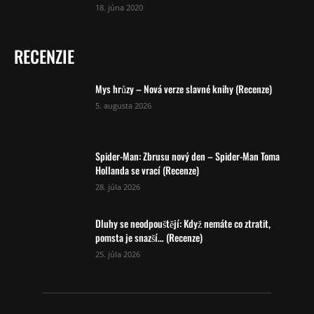
18. júna 2020
RECENZIE
Mys hrůzy – Nová verze slavné knihy (Recenze)
5. augusta 2026
Spider-Man: Zbrusu nový den – Spider-Man Toma
Hollanda se vrací (Recenze)
28. júla 2026
Dluhy se neodpouštějí: Když nemáte co ztratit,
pomsta je snazší… (Recenze)
25. júla 2026