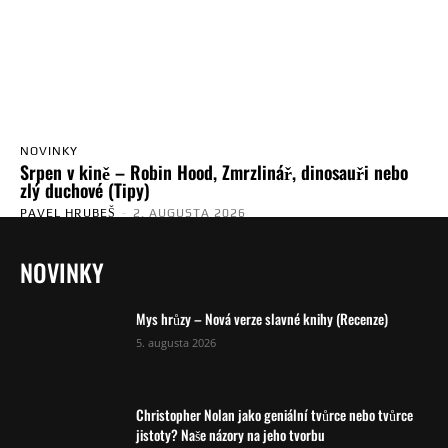
NOVINKY
Srpen v kině – Robin Hood, Zmrzlinář, dinosauři nebo
zlý duchové (Tipy)
PAVEL HRUBEŠ
-
2. AUGUSTA 2026
NOVINKY
Mys hrůzy – Nová verze slavné knihy (Recenze)
5. augusta 2026
Christopher Nolan jako geniální tvůrce nebo tvůrce
jistoty? Naše názory na jeho tvorbu