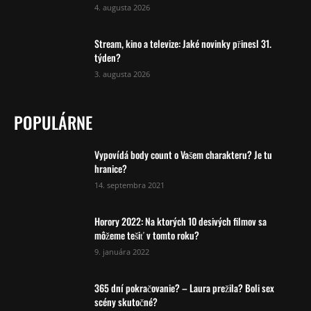
4. augusta 2026
Stream, kino a televize: Jaké novinky přinesl 31.
týden?
3. augusta 2026
POPULÁRNE
Vypovídá body count o Vašem charakteru? Je tu
hranice?
14. septembra 2021
Horory 2022: Na ktorých 10 desivých filmov sa
môžeme tešiť v tomto roku?
9. januára 2022
365 dní pokračovanie? – Laura prežila? Boli sex
scény skutočné?