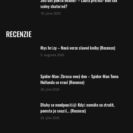
365 dní pokračovanie? – Laura prežila? Boli sex
scény skutočné?
18. júna 2020
RECENZIE
Mys hrůzy – Nová verze slavné knihy (Recenze)
5. augusta 2026
Spider-Man: Zbrusu nový den – Spider-Man Toma
Hollanda se vrací (Recenze)
28. júla 2026
Dluhy se neodpouštějí: Když nemáte co ztratit,
pomsta je snazší… (Recenze)
25. júla 2026