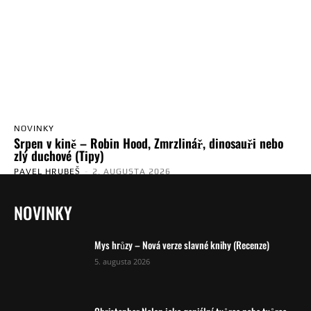
NOVINKY
Srpen v kině – Robin Hood, Zmrzlinář, dinosauři nebo
zlý duchové (Tipy)
PAVEL HRUBEŠ
-
2. AUGUSTA 2026
NOVINKY
Mys hrůzy – Nová verze slavné knihy (Recenze)
5. augusta 2026