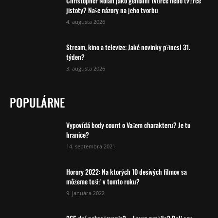
Christopher Nolan jako geniální tvůrce nebo tvůrce
jistoty? Naše názory na jeho tvorbu
4. augusta 2026
Stream, kino a televize: Jaké novinky přinesl 31.
týden?
3. augusta 2026
POPULÁRNE
Vypovídá body count o Vašem charakteru? Je tu
hranice?
14. septembra 2021
Horory 2022: Na ktorých 10 desivých filmov sa
môžeme tešiť v tomto roku?
9. januára 2022