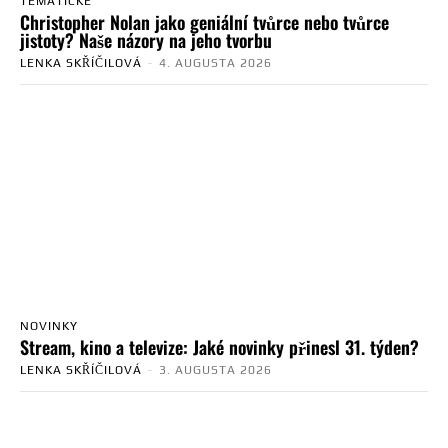
TEMATICKÉ
Christopher Nolan jako geniální tvůrce nebo tvůrce
jistoty? Naše názory na jeho tvorbu
LENKA SKŘÍČILOVÁ
-
4. AUGUSTA 2026
NOVINKY
Stream, kino a televize: Jaké novinky přinesl 31. týden?
LENKA SKŘÍČILOVÁ
-
3. AUGUSTA 2026