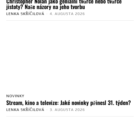
Christopher Nolan jako geniální tvůrce nebo tvůrce
jistoty? Naše názory na jeho tvorbu
LENKA SKŘÍČILOVÁ
-
4. AUGUSTA 2026
NOVINKY
Stream, kino a televize: Jaké novinky přinesl 31. týden?
LENKA SKŘÍČILOVÁ
-
3. AUGUSTA 2026