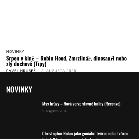
NOVINKY
Srpen v kině – Robin Hood, Zmrzlinář, dinosauři nebo
zlý duchové (Tipy)
PAVEL HRUBEŠ
-
2. AUGUSTA 2026
NOVINKY
Mys hrůzy – Nová verze slavné knihy (Recenze)
5. augusta 2026
Christopher Nolan jako geniální tvůrce nebo tvůrce