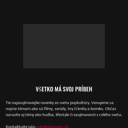
VŠETKO MÁ SVOJ PRÍBEH
Tie najzaujímavejšie novinky zo sveta popkultúry. Venujeme sa
najmä témam ako sú filmy, seriály, hry či knihy a komiks. Občas
narazíte aj témy ako hudba, lifestyle či zaujímavosti z celého sveta.
Kontaktujte nás:
info@plotpoint.sk