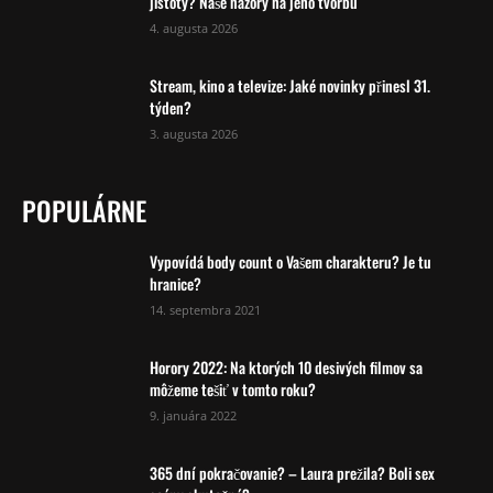
jistoty? Naše názory na jeho tvorbu
4. augusta 2026
Stream, kino a televize: Jaké novinky přinesl 31.
týden?
3. augusta 2026
POPULÁRNE
Vypovídá body count o Vašem charakteru? Je tu
hranice?
14. septembra 2021
Horory 2022: Na ktorých 10 desivých filmov sa
môžeme tešiť v tomto roku?
9. januára 2022
365 dní pokračovanie? – Laura prežila? Boli sex