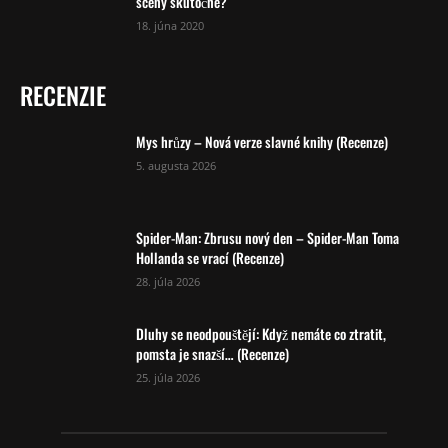
scény skutočné?
18. júna 2020
RECENZIE
Mys hrůzy – Nová verze slavné knihy (Recenze)
5. augusta 2026
Spider-Man: Zbrusu nový den – Spider-Man Toma
Hollanda se vrací (Recenze)
28. júla 2026
Dluhy se neodpouštějí: Když nemáte co ztratit,
pomsta je snazší… (Recenze)
25. júla 2026