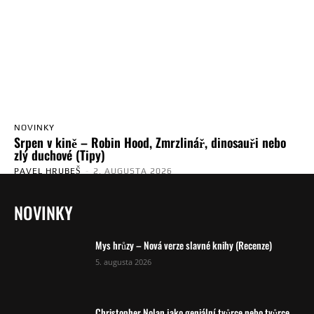
NOVINKY
Srpen v kině – Robin Hood, Zmrzlinář, dinosauři nebo
zlý duchové (Tipy)
PAVEL HRUBEŠ
-
2. AUGUSTA 2026
NOVINKY
Mys hrůzy – Nová verze slavné knihy (Recenze)
5. augusta 2026
Christopher Nolan jako geniální tvůrce nebo tvůrce