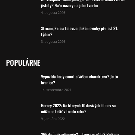
jistoty? Naše názory na jeho tvorbu
4. augusta 2026
Stream, kino a televize: Jaké novinky přinesl 31.
týden?
3. augusta 2026
POPULÁRNE
Vypovídá body count o Vašem charakteru? Je tu
hranice?
14. septembra 2021
Horory 2022: Na ktorých 10 desivých filmov sa
môžeme tešiť v tomto roku?
9. januára 2022
365 dní pokračovanie? – Laura prežila? Boli sex