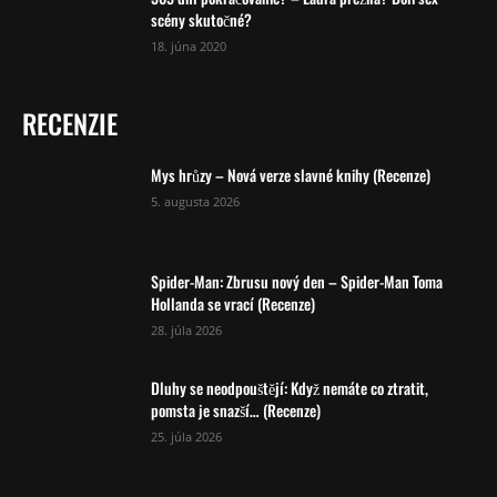
scény skutočné?
18. júna 2020
RECENZIE
Mys hrůzy – Nová verze slavné knihy (Recenze)
5. augusta 2026
Spider-Man: Zbrusu nový den – Spider-Man Toma
Hollanda se vrací (Recenze)
28. júla 2026
Dluhy se neodpouštějí: Když nemáte co ztratit,
pomsta je snazší… (Recenze)
25. júla 2026