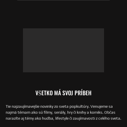
VŠETKO MÁ SVOJ PRÍBEH
Tie najzaujímavejšie novinky zo sveta popkultúry. Venujeme sa
najmä témam ako sú filmy, seriály, hry či knihy a komiks. Občas
narazíte aj témy ako hudba, lifestyle či zaujímavosti z celého sveta.