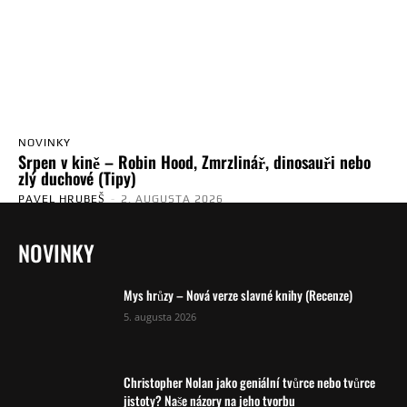
NOVINKY
Srpen v kině – Robin Hood, Zmrzlinář, dinosauři nebo
zlý duchové (Tipy)
PAVEL HRUBEŠ
-
2. AUGUSTA 2026
NOVINKY
Mys hrůzy – Nová verze slavné knihy (Recenze)
5. augusta 2026
Christopher Nolan jako geniální tvůrce nebo tvůrce
jistoty? Naše názory na jeho tvorbu