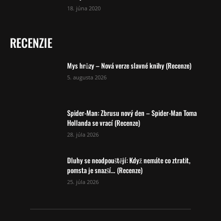
18. júna 2020
RECENZIE
Mys hrůzy – Nová verze slavné knihy (Recenze)
5. augusta 2026
Spider-Man: Zbrusu nový den – Spider-Man Toma
Hollanda se vrací (Recenze)
28. júla 2026
Dluhy se neodpouštějí: Když nemáte co ztratit,
pomsta je snazší… (Recenze)
25. júla 2026