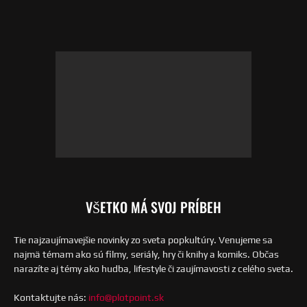
VŠETKO MÁ SVOJ PRÍBEH
Tie najzaujímavejšie novinky zo sveta popkultúry. Venujeme sa
najmä témam ako sú filmy, seriály, hry či knihy a komiks. Občas
narazíte aj témy ako hudba, lifestyle či zaujímavosti z celého sveta.
Kontaktujte nás:
info@plotpoint.sk