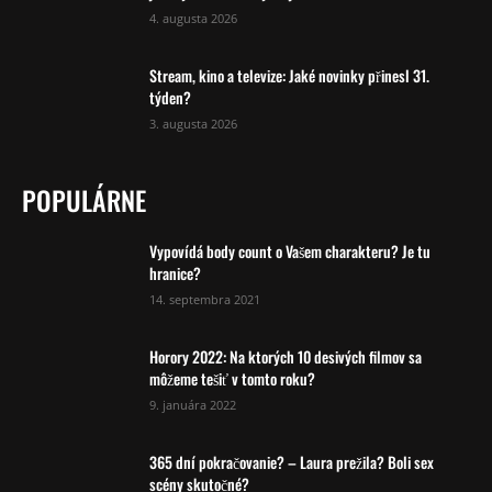
4. augusta 2026
Stream, kino a televize: Jaké novinky přinesl 31.
týden?
3. augusta 2026
POPULÁRNE
Vypovídá body count o Vašem charakteru? Je tu
hranice?
14. septembra 2021
Horory 2022: Na ktorých 10 desivých filmov sa
môžeme tešiť v tomto roku?
9. januára 2022
365 dní pokračovanie? – Laura prežila? Boli sex
scény skutočné?