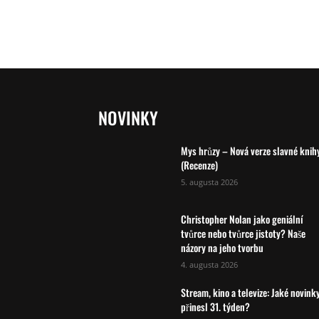
NOVINKY
Mys hrůzy – Nová verze slavné knih
(Recenze)
5. augusta 2026
Christopher Nolan jako geniální
tvůrce nebo tvůrce jistoty? Naše
názory na jeho tvorbu
4. augusta 2026
Stream, kino a televize: Jaké novink
přinesl 31. týden?