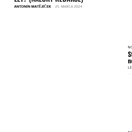
ANTONÍN MATĚJÍČEK
-
25. MARCA 2024
N
S
n
L