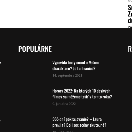
N
S
Z
d
P
POPULÁRNE
R
y
Vypovídá body count o Vašem
charakteru? Je tu hranice?
14. septembra 2021
Horory 2022: Na ktorých 10 desivých
filmov sa môžeme tešiť v tomto roku?
9. januára 2022
365 dní pokračovanie? – Laura
y
prežila? Boli sex scény skutočné?
18. júna 2020