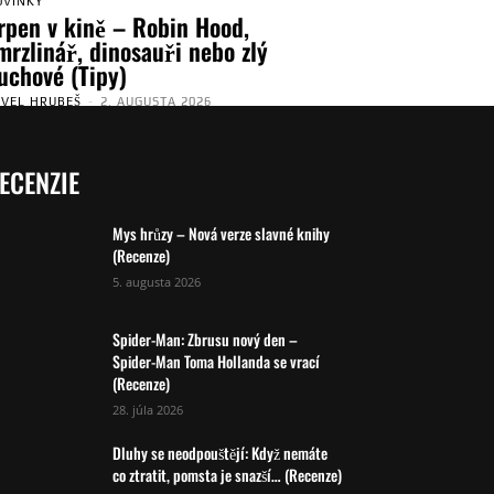
OVINKY
rpen v kině – Robin Hood,
mrzlinář, dinosauři nebo zlý
uchové (Tipy)
AVEL HRUBEŠ
-
2. AUGUSTA 2026
ECENZIE
Mys hrůzy – Nová verze slavné knihy
(Recenze)
5. augusta 2026
Spider-Man: Zbrusu nový den –
Spider-Man Toma Hollanda se vrací
(Recenze)
28. júla 2026
Dluhy se neodpouštějí: Když nemáte
co ztratit, pomsta je snazší… (Recenze)