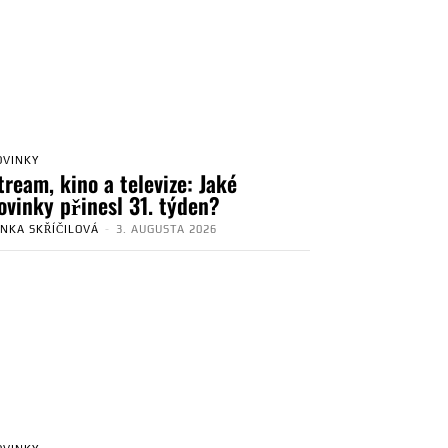
OVINKY
tream, kino a televize: Jaké
ovinky přinesl 31. týden?
ENKA SKŘÍČILOVÁ
-
3. AUGUSTA 2026