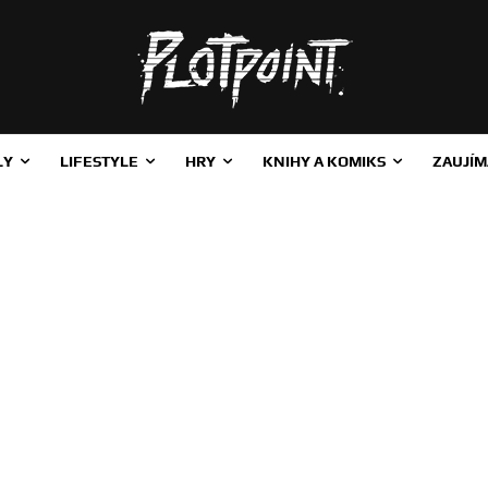
LY
LIFESTYLE
HRY
KNIHY A KOMIKS
ZAUJÍM