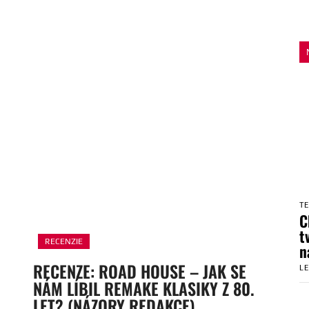
T
C
t
RECENZIE
n
RECENZE: ROAD HOUSE – JAK SE
L
NÁM LÍBIL REMAKE KLASIKY Z 80.
LET? (NÁZORY REDAKCE)