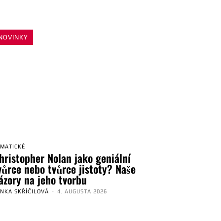
NOVINKY
EMATICKÉ
hristopher Nolan jako geniální
vůrce nebo tvůrce jistoty? Naše
ázory na jeho tvorbu
ENKA SKŘÍČILOVÁ
-
4. AUGUSTA 2026