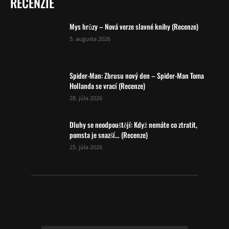
RECENZIE
Mys hrůzy – Nová verze slavné knihy (Recenze)
5. augusta 2026
Spider-Man: Zbrusu nový den – Spider-Man Toma
Hollanda se vrací (Recenze)
28. júla 2026
Dluhy se neodpouštějí: Když nemáte co ztratit,
pomsta je snazší… (Recenze)
25. júla 2026