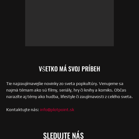
VŠETKO MÁ SVOJ PRÍBEH
Tie najzaujímavejšie novinky zo sveta popkultúry. Venujeme sa
najmä témam ako sú filmy, seriály, hry či knihy a komiks. Občas
narazíte aj témy ako hudba, lifestyle či zaujímavosti z celého sveta.
Kontaktujte nás:
info@plotpoint.sk
SLEDUJTE NÁS