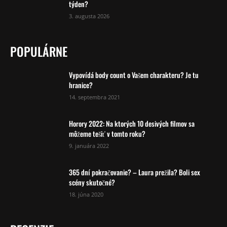
týden?
3. augusta 2026
POPULÁRNE
Vypovídá body count o Vašem charakteru? Je tu
hranice?
14. septembra 2021
Horory 2022: Na ktorých 10 desivých filmov sa
môžeme tešiť v tomto roku?
9. januára 2022
365 dní pokračovanie? – Laura prežila? Boli sex
scény skutočné?
18. júna 2020