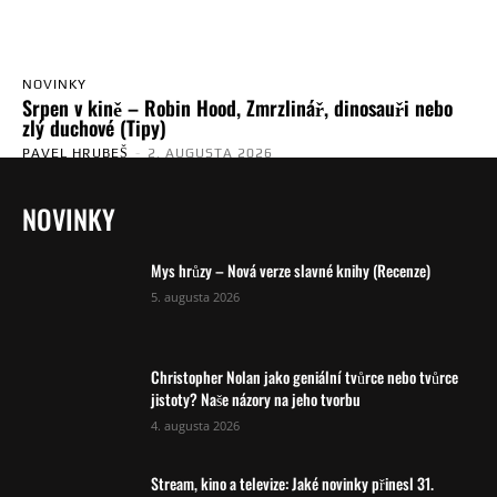
NOVINKY
Srpen v kině – Robin Hood, Zmrzlinář, dinosauři nebo
zlý duchové (Tipy)
PAVEL HRUBEŠ
-
2. AUGUSTA 2026
NOVINKY
Mys hrůzy – Nová verze slavné knihy (Recenze)
5. augusta 2026
Christopher Nolan jako geniální tvůrce nebo tvůrce
jistoty? Naše názory na jeho tvorbu
4. augusta 2026
Stream, kino a televize: Jaké novinky přinesl 31.