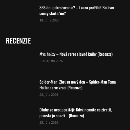
365 dní pokračovanie? – Laura prežila? Boli sex
scény skutočné?
18. júna 2020
RECENZIE
Mys hrůzy – Nová verze slavné knihy (Recenze)
5. augusta 2026
Spider-Man: Zbrusu nový den – Spider-Man Toma
Hollanda se vrací (Recenze)
28. júla 2026
Dluhy se neodpouštějí: Když nemáte co ztratit,
pomsta je snazší… (Recenze)
25. júla 2026