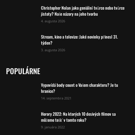
Christopher Nolan jako geniální tvůrce nebo tvůrce
jistoty? Naše názory na jeho tvorbu
4. augusta 2026
Stream, kino a televize: Jaké novinky přinesl 31.
týden?
3. augusta 2026
POPULÁRNE
Vypovídá body count o Vašem charakteru? Je tu
hranice?
14. septembra 2021
Horory 2022: Na ktorých 10 desivých filmov sa
môžeme tešiť v tomto roku?
9. januára 2022