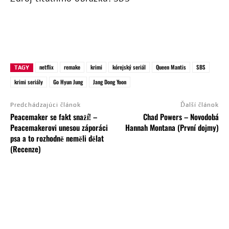
netflix
remake
krimi
kórejský seriál
Queen Mantis
SBS
TAGY
krimi seriály
Go Hyun Jung
Jang Dong Yoon
Predchádzajúci článok
Ďalší článok
Peacemaker se fakt snaží! –
Chad Powers – Novodobá
Peacemakerovi unesou záporáci
Hannah Montana (První dojmy)
psa a to rozhodně neměli dělat
(Recenze)