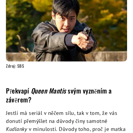
Zdroj: SBS
Překvapí
Queen Mantis
svým vyzněním a
závěrem?
Jestli má seriál v něčem sílu, tak v tom, že vás
donutí přemýšlet na důvody činy samotné
Kudlanky
v minulosti. Důvody toho, proč je matka