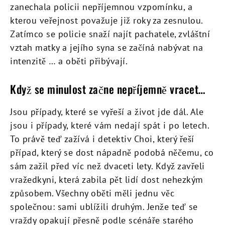
zanechala policii nepříjemnou vzpomínku, a
kterou veřejnost považuje již roky za zesnulou.
Zatímco se policie snaží najít pachatele, zvláštní
vztah matky a jejího syna se začíná nabývat na
intenzitě … a oběti přibývají.
Když se minulost začne nepříjemně vracet…
Jsou případy, které se vyřeší a život jde dál. Ale
jsou i případy, které vám nedají spát i po letech.
To právě teď zažívá i detektiv Choi, který řeší
případ, který se dost nápadně podobá něčemu, co
sám zažil před víc než dvaceti lety. Když zavřeli
vražedkyni, která zabila pět lidí dost nehezkým
způsobem. Všechny oběti měli jednu věc
společnou: sami ublížili druhým. Jenže teď se
vraždy opakují přesně podle scénáře starého