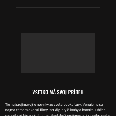
VŠETKO MÁ SVOJ PRÍBEH
Tie najzaujímavejšie novinky zo sveta popkultúry. Venujeme sa
najmä témam ako sú filmy, seriály, hry či knihy a komiks. Občas
narazíte aj témy ako hudba, lifestyle či zaujímavosti z celého sveta.