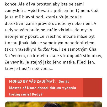
konce. Ale dává prostor, aby jste se sami
zamysleli a vyšetřovali s policejním týmem. Což
je za mě hlavní bod, který určuje, zda je
detektivní žánr správně uchopený nebo není. A
tady se vám bude neustále vkrádat do mysly
nepříjemný pocit, že všechno možná může být
trochu jinak. Jak se samotným napodobitelem,
tak s vražedkyní
Kudlankou
, i se samotným Cha
Su Yeolem, na kterého stále víc dopadá stín obav,
že vevnitř je stejný jako jeho matka. Přeci jen,
krev je hustší než voda…
MOHLO BY VÁS ZAUJÍMAŤ:
Seriál
Master of None dostal dátum vydania
tretiej série! Kedy?