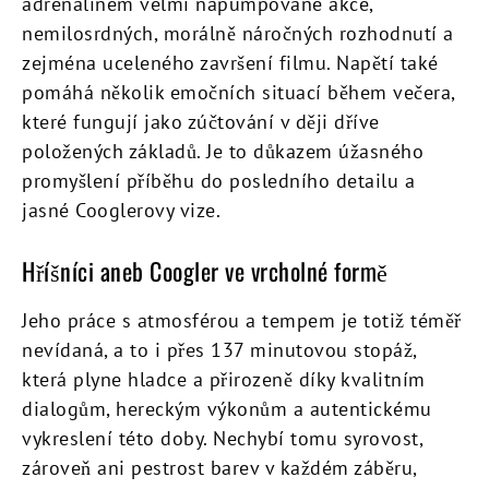
adrenalinem velmi napumpované akce,
nemilosrdných, morálně náročných rozhodnutí a
zejména uceleného završení filmu. Napětí také
pomáhá několik emočních situací během večera,
které fungují jako zúčtování v ději dříve
položených základů. Je to důkazem úžasného
promyšlení příběhu do posledního detailu a
jasné Cooglerovy vize.
Hříšníci aneb Coogler ve vrcholné formě
Jeho práce s atmosférou a tempem je totiž téměř
nevídaná, a to i přes 137 minutovou stopáž,
která plyne hladce a přirozeně díky kvalitním
dialogům, hereckým výkonům a autentickému
vykreslení této doby. Nechybí tomu syrovost,
zároveň ani pestrost barev v každém záběru,