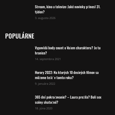
Stream, kino a televize: Jaké novinky přinesl 31.
týden?
3. augusta 2026
POPULÁRNE
Vypovídá body count o Vašem charakteru? Je tu
hranice?
14. septembra 2021
Horory 2022: Na ktorých 10 desivých filmov sa
môžeme tešiť v tomto roku?
9. januára 2022
365 dní pokračovanie? – Laura prežila? Boli sex
scény skutočné?
18. júna 2020