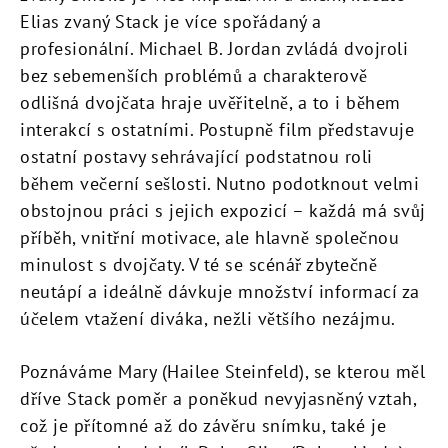
Elias zvaný Stack je více spořádaný a
profesionální. Michael B. Jordan zvládá dvojroli
bez sebemenších problémů a charakterově
odlišná dvojčata hraje uvěřitelně, a to i během
interakcí s ostatními. Postupně film představuje
ostatní postavy sehrávající podstatnou roli
během večerní sešlosti. Nutno podotknout velmi
obstojnou práci s jejich expozicí – každá má svůj
příběh, vnitřní motivace, ale hlavně společnou
minulost s dvojčaty. V té se scénář zbytečně
neutápí a ideálně dávkuje množství informací za
účelem vtažení diváka, nežli většího nezájmu.
Poznáváme Mary (Hailee Steinfeld), se kterou měl
dříve Stack poměr a poněkud nevyjasněný vztah,
což je přítomné až do závěru snímku, také je