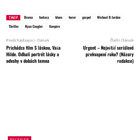
Drama
fantasy
blues
horor
gospel
Michael B Jordan
TAGY
Thriller
Ryan Coogler
Vampire
Predchádzajúci článok
Ďalší článok
Prichádza film S láskou, Vaša
Urgent – Největší seriálové
Hilde. Odhalí portrét lásky a
překvapení roku? (Názory
odvahy v dobách temna
redakce)
RECENZIE