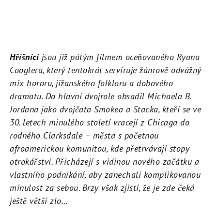
Hříšníci
jsou již pátým filmem oceňovaného Ryana
Cooglera, který tentokrát servíruje žánrově odvážný
mix hororu, jižanského folkloru a dobového
dramatu. Do hlavní dvojrole obsadil Michaela B.
Jordana jako dvojčata Smokea a Stacka, kteří se ve
30. letech minulého století vracejí z Chicaga do
rodného Clarksdale – města s početnou
afroamerickou komunitou, kde přetrvávají stopy
otrokářství. Přicházejí s vidinou nového začátku a
vlastního podnikání, aby zanechali komplikovanou
minulost za sebou. Brzy však zjistí, že je zde čeká
ještě větší zlo…