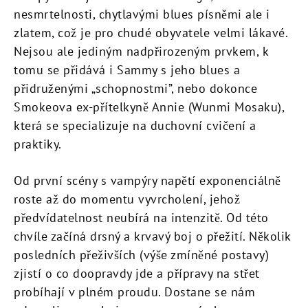
nesmrtelnosti, chytlavými blues písněmi ale i
zlatem, což je pro chudé obyvatele velmi lákavé.
Nejsou ale jediným nadpřirozeným prvkem, k
tomu se přidává i Sammy s jeho blues a
přidruženými „schopnostmi”, nebo dokonce
Smokeova ex-přítelkyně Annie (Wunmi Mosaku),
která se specializuje na duchovní cvičení a
praktiky.
Od první scény s vampýry napětí exponenciálně
roste až do momentu vyvrcholení, jehož
předvídatelnost neubírá na intenzitě. Od této
chvíle začíná drsný a krvavý boj o přežití. Několik
posledních přeživších (výše zmíněné postavy)
zjistí o co doopravdy jde a přípravy na střet
probíhají v plném proudu. Dostane se nám