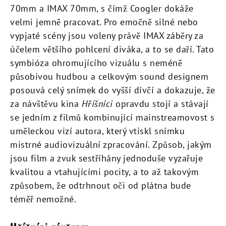
70mm a IMAX 70mm, s čímž Coogler dokáže
velmi jemně pracovat. Pro emočně silné nebo
vypjaté scény jsou voleny právě IMAX záběry za
účelem většího pohlcení diváka, a to se daří. Tato
symbióza ohromujícího vizuálu s neméně
působivou hudbou a celkovým sound designem
posouvá celý snímek do vyšší dívčí a dokazuje, že
za návštěvu kina
Hříšníci
opravdu stojí a stávají
se jedním z filmů kombinující mainstreamovost s
uměleckou vizí autora, který vtiskl snímku
mistrné audiovizuální zpracování. Způsob, jakým
jsou film a zvuk sestříhány jednoduše vyzařuje
kvalitou a vtahujícími pocity, a to až takovým
způsobem, že odtrhnout oči od plátna bude
téměř nemožné.