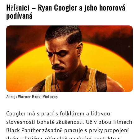
Hříšnici – Ryan Coogler a jeho hororová
podívaná
Zdroj: Warner Bros. Pictures
Coogler má s prací s folklórem a lidovou
slovesností bohaté zkušenosti. Už v obou filmech
Black Panther zásadně pracuje s prvky propojení
duše a fyzična, případně navázání kontaktu s