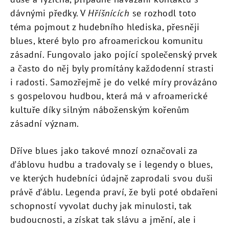
dávnými předky. V
Hříšnících
se rozhodl toto
téma pojmout z hudebního hlediska, přesněji
blues, které bylo pro afroamerickou komunitu
zásadní. Fungovalo jako pojící společenský prvek
a často do něj byly promítány každodenní strasti
i radosti. Samozřejmě je do velké míry provázáno
s gospelovou hudbou, která má v afroamerické
kultuře díky silným náboženským kořenům
zásadní význam.
Dříve blues jako takové mnozí označovali za
ďáblovu hudbu a tradovaly se i legendy o blues,
ve kterých hudebníci údajně zaprodali svou duši
právě ďáblu. Legenda praví, že byli poté obdařeni
schopností vyvolat duchy jak minulosti, tak
budoucnosti, a získat tak slávu a jmění, ale i