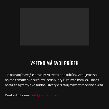
VŠETKO MÁ SVOJ PRÍBEH
Tie najzaujímavejšie novinky zo sveta popkultúry. Venujeme sa
najmä témam ako sú filmy, seriály, hry či knihy a komiks. Občas
narazíte aj témy ako hudba, lifestyle či zaujímavosti z celého sveta.
Kontaktujte nás:
info@plotpoint.sk