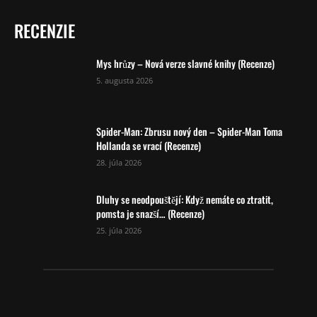
RECENZIE
Mys hrůzy – Nová verze slavné knihy (Recenze)
5. augusta 2026
Spider-Man: Zbrusu nový den – Spider-Man Toma
Hollanda se vrací (Recenze)
28. júla 2026
Dluhy se neodpouštějí: Když nemáte co ztratit,
pomsta je snazší… (Recenze)
25. júla 2026