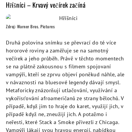
Hříšníci – Krvavý večírek začíná
Zdroj: Warner Bros. Pictures
Druhá polovina snímku se převrací do té více
hororové roviny a zaměřuje se na samotný
večírek a jeho průběh. Právě v těchto momentech
se na plátně zakousnou s filmem spojovaní
vampýři, kteří se zprvu objeví poněkud náhle, ale
v návaznosti na bluesové legendy dávají smysl.
Metaforicky znázorňují utlačování, využívání a
vykořisťování afroameričanů ze strany bělochů. V
případě, když jim to hraje do karet, využijí jich, v
případě když ne, zneužijí jich. A potažmo i
neřesti, které Stack a Smoke přivezli z Chicaga.
Vampýři lákají svou hravou energií, nabídkou