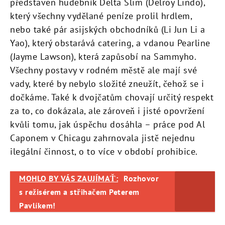
představen hudebník Delta Slim (Delroy Lindo),
který všechny vydělané peníze prolil hrdlem,
nebo také pár asijských obchodníků (Li Jun Li a
Yao), který obstarává catering, a vdanou Pearline
(Jayme Lawson), která zapůsobí na Sammyho.
Všechny postavy v rodném městě ale mají své
vady, které by nebylo složité zneužít, čehož se i
dočkáme. Také k dvojčatům chovají určitý respekt
za to, co dokázala, ale zároveň i jisté opovržení
kvůli tomu, jak úspěchu dosáhla – práce pod Al
Caponem v Chicagu zahrnovala jistě nejednu
ilegální činnost, o to více v období prohibice.
MOHLO BY VÁS ZAUJÍMAŤ:
Rozhovor
s režisérem a střihačem Peterem
Pavlíkem!