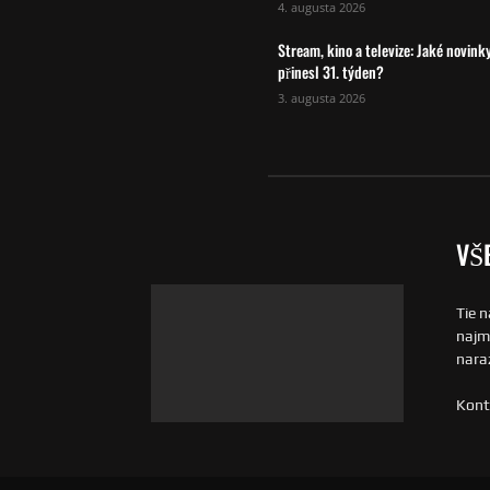
4. augusta 2026
Stream, kino a televize: Jaké novink
přinesl 31. týden?
3. augusta 2026
VŠ
Tie n
najmä
naraz
Kont