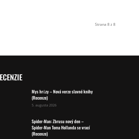
Strana 8 z 8
ECENZIE
Mys hrůzy – Nová verze slavné knihy
(Recenze)
5. augusta 2026
Spider-Man: Zbrusu nový den –
Spider-Man Toma Hollanda se vrací
(Recenze)