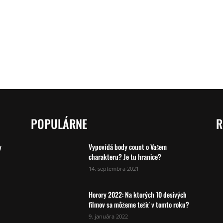
POPULÁRNE
R
y
Vypovídá body count o Vašem
charakteru? Je tu hranice?
14. septembra 2021
Horory 2022: Na ktorých 10 desivých
filmov sa môžeme tešiť v tomto roku?
9. januára 2022