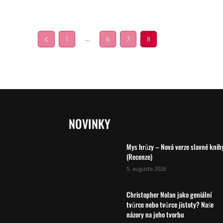
...
1
6
7
8
NOVINKY
Mys hrůzy – Nová verze slavné knih
(Recenze)
5. augusta 2026
Christopher Nolan jako geniální
tvůrce nebo tvůrce jistoty? Naše
názory na jeho tvorbu