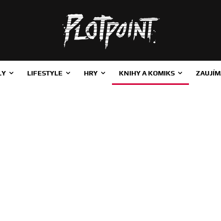
LY
LIFESTYLE
HRY
KNIHY A KOMIKS
ZAUJÍM