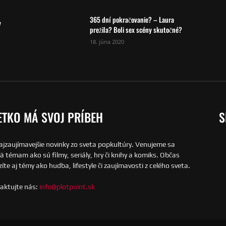
365 dní pokračovanie? – Laura
y
prežila? Boli sex scény skutočné?
18. júna 2020
ETKO MÁ SVOJ PRÍBEH
S
ajzaujímavejšie novinky zo sveta popkultúry. Venujeme sa
 témam ako sú filmy, seriály, hry či knihy a komiks. Občas
íte aj témy ako hudba, lifestyle či zaujímavosti z celého sveta.
aktujte nás:
info@plotpoint.sk