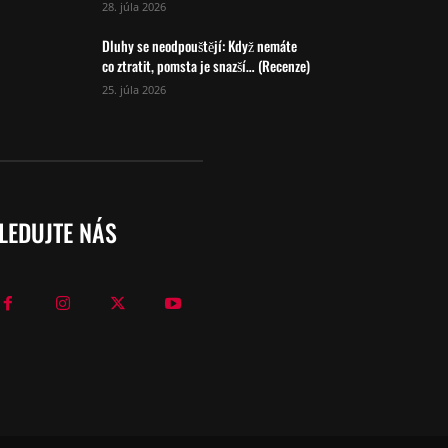
28. júla 2026
Dluhy se neodpouštějí: Když nemáte
co ztratit, pomsta je snazší… (Recenze)
25. júla 2026
LEDUJTE NÁS