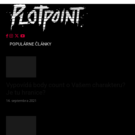
POPULÁRNE ČLÁNKY
Vypovídá body count o Vašem charakteru?
Je tu hranice?
14. septembra 2021