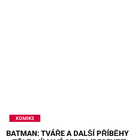
KOMIKS
BATMAN: TVÁŘE A DALŠÍ PŘÍBĚHY