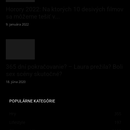
Horory 2022: Na ktorých 10 desivých filmov
sa môžeme tešiť v...
9. januára 2022
365 dní pokračovanie? – Laura prežila? Boli
sex scény skutočné?
18. júna 2020
POPULÁRNE KATEGÓRIE
Hry
355
Lifestyle
197